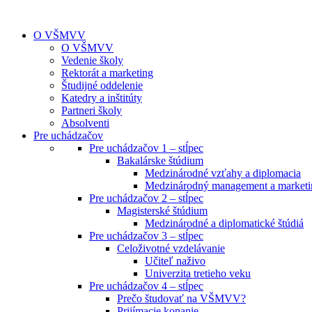
O VŠMVV
O VŠMVV
Vedenie školy
Rektorát a marketing
Študijné oddelenie
Katedry a inštitúty
Partneri školy
Absolventi
Pre uchádzačov
Pre uchádzačov 1 – stĺpec
Bakalárske štúdium
Medzinárodné vzťahy a diplomacia
Medzinárodný management a marketi
Pre uchádzačov 2 – stĺpec
Magisterské štúdium
Medzinárodné a diplomatické štúdiá
Pre uchádzačov 3 – stĺpec
Celoživotné vzdelávanie
Učiteľ naživo
Univerzita tretieho veku
Pre uchádzačov 4 – stĺpec
Prečo študovať na VŠMVV?
Prijímacie konanie