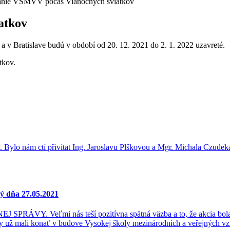
nie VŠMVV počas Vianočných sviatkov
atkov
v Bratislave budú v období od 20. 12. 2021 do 2. 1. 2022 uzavreté.
tkov.
lo nám ctí přivítat Ing. Jaroslavu Plškovou a Mgr. Michala Czudeka, k
dňa 27.05.2021
PRÁVY. Veľmi nás teší pozitívna spätná väzba a to, že akcia bola
é by už mali konať v budove Vysokej školy mezinárodních a veřejných vz