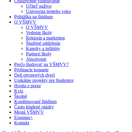
Celoživotné vzdelávanie
Učiteľ naživo
Univerzita tretieho veku
Prihláška na štúdium
O VŠMVV
O VŠMVV
Vedenie školy
Rektorát a marketing
Študijné oddelenie
Katedry a inštitúty
Partneri školy
Absolventi
Prečo študovať na VŠMVV?
Prijímacie konanie
Deň otvorených dverí
Unikátne projekty pre študentov
Hostia z praxe
Kvíz
Školné
Kombinované štúdium
Často kladené otázky
Mestá VŠMVV
Erasmus+
Kontakt