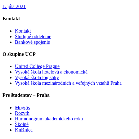
1. júla 2021
Kontakt
Kontakt
Študijné oddelenie
Bankové spojenie
O skupine UCP
United College Prague
Vysoká škola hotelová a ekonomická
Vysoká škola logistiky
Vysoká škola mezinárodních a veřejných vztahů Praha
Pre študentov – Praha
Moggis
Rozvrh
Harmonogram akademického roka
Školné
Knižnica