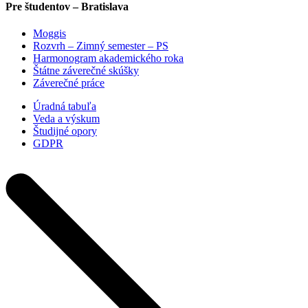
Pre študentov – Bratislava
Moggis
Rozvrh – Zimný semester – PS
Harmonogram akademického roka
Štátne záverečné skúšky
Záverečné práce
Úradná tabuľa
Veda a výskum
Študijné opory
GDPR