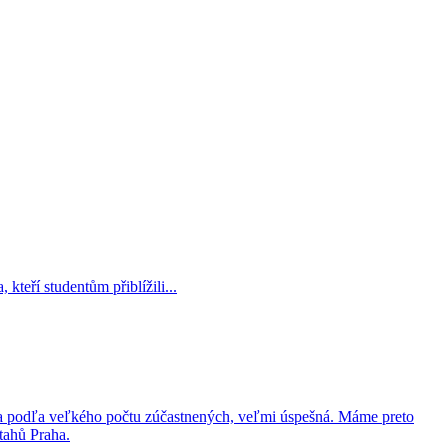
teří studentům přiblížili...
 podľa veľkého počtu zúčastnených, veľmi úspešná. Máme preto
tahů Praha.