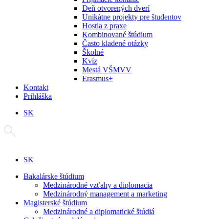
Deň otvorených dverí
Unikátne projekty pre študentov
Hostia z praxe
Kombinované štúdium
Často kladené otázky
Školné
Kvíz
Mestá VŠMVV
Erasmus+
Kontakt
Prihláška
SK
SK
Bakalárske štúdium
Medzinárodné vzťahy a diplomacia
Medzinárodný management a marketing
Magisterské štúdium
Medzinárodné a diplomatické štúdiá