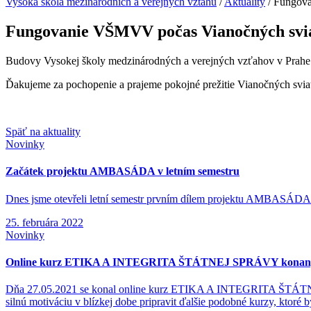
Vysoká škola mezinárodních a verejných vztahů
/
Aktuality
/
Fungova
Fungovanie VŠMVV počas Vianočných svi
Budovy Vysokej školy medzinárodných a verejných vzťahov v Prahe a 
Ďakujeme za pochopenie a prajeme pokojné prežitie Vianočných svia
Späť na aktuality
Novinky
Začátek projektu AMBASÁDA v letním semestru
Dnes jsme otevřeli letní semestr prvním dílem projektu AMBASÁDA. By
25. februára 2022
Novinky
Online kurz ETIKA A INTEGRITA ŠTÁTNEJ SPRÁVY konaný 
Dňa 27.05.2021 se konal online kurz ETIKA A INTEGRITA ŠTÁTNEJ S
silnú motiváciu v blízkej dobe pripravit ďalšie podobné kurzy, ktor