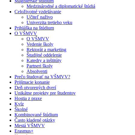
Magisterské štúdium
Medzinárodné a diplomatické štúdiá
Celoživotné vzdelávanie
Učiteľ naživo
Univerzita tretieho veku
Prihláška na štúdium
O VŠMVV
O VŠMVV
Vedenie školy
Rektorát a marketing
Študijné oddelenie
Katedry a inštitúty
Partneri školy
Absolventi
Prečo študovať na VŠMVV?
Prijímacie konanie
Deň otvorených dverí
Unikátne projekty pre študentov
Hostia z praxe
Kvíz
Školné
Kombinované štúdium
Často kladené otázky
Mestá VŠMVV
Erasmus+