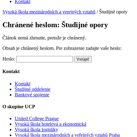
Kontakt
Vysoká škola mezinárodních a verejných vztahů
/
Študijné opory
Chránené heslom: Študijné opory
Článok nemá zhrnutie, pretože je chránený.
Obsah je chránený heslom. Pre zobrazenie zadajte vaše heslo:
Heslo:
Kontakt
Kontakt
Študijné oddelenie
Bankové spojenie
O skupine UCP
United College Prague
Vysoká škola hotelová a ekonomická
Vysoká škola logistiky
Vysoká škola mezinárodních a veřejných vztahů Praha