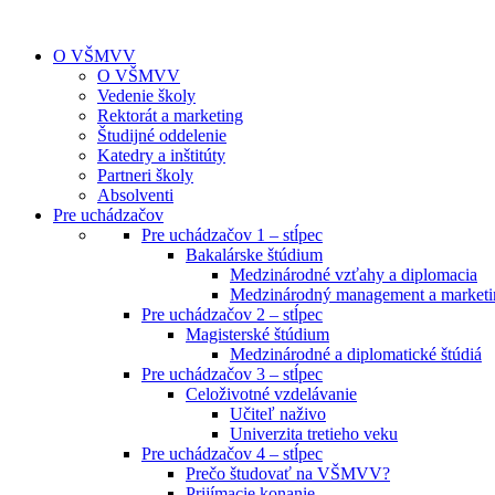
O VŠMVV
O VŠMVV
Vedenie školy
Rektorát a marketing
Študijné oddelenie
Katedry a inštitúty
Partneri školy
Absolventi
Pre uchádzačov
Pre uchádzačov 1 – stĺpec
Bakalárske štúdium
Medzinárodné vzťahy a diplomacia
Medzinárodný management a marketi
Pre uchádzačov 2 – stĺpec
Magisterské štúdium
Medzinárodné a diplomatické štúdiá
Pre uchádzačov 3 – stĺpec
Celoživotné vzdelávanie
Učiteľ naživo
Univerzita tretieho veku
Pre uchádzačov 4 – stĺpec
Prečo študovať na VŠMVV?
Prijímacie konanie