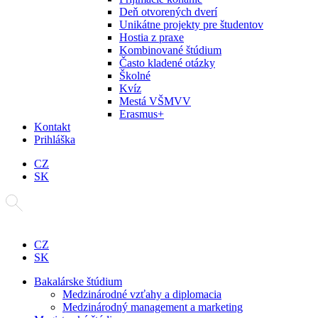
Deň otvorených dverí
Unikátne projekty pre študentov
Hostia z praxe
Kombinované štúdium
Často kladené otázky
Školné
Kvíz
Mestá VŠMVV
Erasmus+
Kontakt
Prihláška
CZ
SK
CZ
SK
Bakalárske štúdium
Medzinárodné vzťahy a diplomacia
Medzinárodný management a marketing