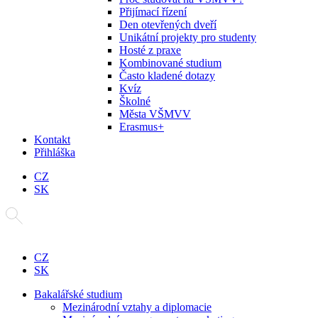
Přijímací řízení
Den otevřených dveří
Unikátní projekty pro studenty
Hosté z praxe
Kombinované studium
Často kladené dotazy
Kvíz
Školné
Města VŠMVV
Erasmus+
Kontakt
Přihláška
CZ
SK
CZ
SK
Bakalářské studium
Mezinárodní vztahy a diplomacie