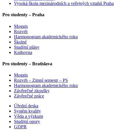
Vysoká škola mezinárodních a veřejných vztahů Praha
Pro studenty – Praha
Moggis
Rozvrh
Harmonogram akademického roku
Školné
Studijní plány
Knihovna
Pro studenty – Bratislava
Moggis
Rozvrh – Zimní semestr – PS
Harmonogram akademického roku
Závěrečné zkoušky
Závěrečné práce
Úřední deska
Systém kvality
Věda a výzkum
Studijní opory
GDPR