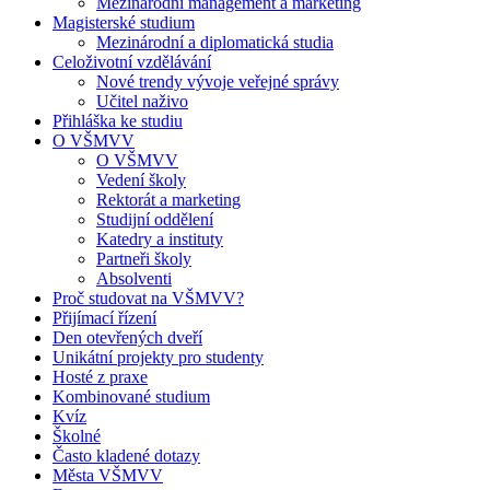
Mezinárodní management a marketing
Magisterské studium
Mezinárodní a diplomatická studia
Celoživotní vzdělávání
Nové trendy vývoje veřejné správy
Učitel naživo
Přihláška ke studiu
O VŠMVV
O VŠMVV
Vedení školy
Rektorát a marketing
Studijní oddělení
Katedry a instituty
Partneři školy
Absolventi
Proč studovat na VŠMVV?
Přijímací řízení
Den otevřených dveří
Unikátní projekty pro studenty
Hosté z praxe
Kombinované studium
Kvíz
Školné
Často kladené dotazy
Města VŠMVV