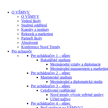
O VŠMVV
O VŠMVV
Vedení školy
Studijní oddělení
Katedry a instituty
Rektorát a marketing
Partneři školy
Absolventi
Konference Nové Trendy
Pro uchazeče
Pre uchádzačov 1 – stĺpec
Bakalářské studium
Mezinárodní vztahy a diplomacie
Mezinárodní management a marketin
Pre uchádzačov 2 – stĺpec
Magisterské studium
Mezinárodní a diplomatická studia
Pre uchádzačov 3 – stĺpec
Celoživotní vzdělávání
Nové trendy vývoje veřejné správy
Učitel naživo
Pre uchádzačov 4 – stĺpec
Proč studovat na VŠMVV?