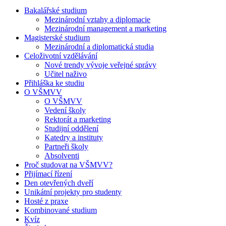
Bakalářské studium
Mezinárodní vztahy a diplomacie
Mezinárodní management a marketing
Magisterské studium
Mezinárodní a diplomatická studia
Celoživotní vzdělávání
Nové trendy vývoje veřejné správy
Učitel naživo
Přihláška ke studiu
O VŠMVV
O VŠMVV
Vedení školy
Rektorát a marketing
Studijní oddělení
Katedry a instituty
Partneři školy
Absolventi
Proč studovat na VŠMVV?
Přijímací řízení
Den otevřených dveří
Unikátní projekty pro studenty
Hosté z praxe
Kombinované studium
Kvíz