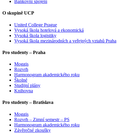
Bankovní spojení
O skupině UCP
United College Prague
Vysoká škola hotelová a ekonomická
Vysoká škola logistiky
Vysoká škola mezinárodních a veřejných vztahů Praha
Pro studenty – Praha
Moggis
Rozvrh
Harmonogram akademického roku
Školné
Studijní plány
Knihovna
Pro studenty – Bratislava
Moggis
Rozvrh – Zimní semestr – PS
Harmonogram akademického roku
Závěrečné zkoušky