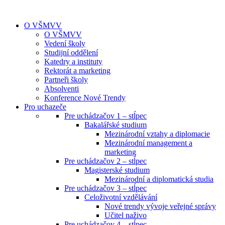
O VŠMVV
O VŠMVV
Vedení školy
Studijní oddělení
Katedry a instituty
Rektorát a marketing
Partneři školy
Absolventi
Konference Nové Trendy
Pro uchazeče
Pre uchádzačov 1 – stĺpec
Bakalářské studium
Mezinárodní vztahy a diplomacie
Mezinárodní management a
marketing
Pre uchádzačov 2 – stĺpec
Magisterské studium
Mezinárodní a diplomatická studia
Pre uchádzačov 3 – stĺpec
Celoživotní vzdělávání
Nové trendy vývoje veřejné správy
Učitel naživo
Pre uchádzačov 4 – stĺpec