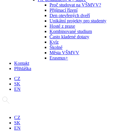
Proč studovat na VŠMVV?
Přijímací řízení
Den otevřených dveří
Unikátní projekty pro studenty
Hosté z praxe
Kombinované studium
Často kladené dotazy
Kvíz
Školné
Města VŠMVV
Erasmus+
Kontakt
Přihláška
CZ
SK
EN
CZ
SK
EN