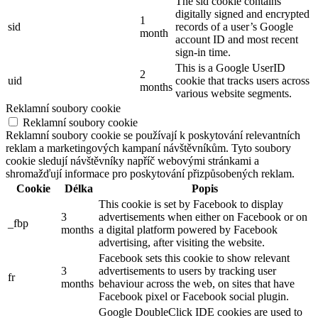
The sid cookie contains
digitally signed and encrypted
1
sid
records of a user’s Google
month
account ID and most recent
sign-in time.
This is a Google UserID
2
uid
cookie that tracks users across
months
various website segments.
Reklamní soubory cookie
Reklamní soubory cookie
Reklamní soubory cookie se používají k poskytování relevantních
reklam a marketingových kampaní návštěvníkům. Tyto soubory
cookie sledují návštěvníky napříč webovými stránkami a
shromažďují informace pro poskytování přizpůsobených reklam.
Cookie
Délka
Popis
This cookie is set by Facebook to display
3
advertisements when either on Facebook or on
_fbp
months
a digital platform powered by Facebook
advertising, after visiting the website.
Facebook sets this cookie to show relevant
3
advertisements to users by tracking user
fr
months
behaviour across the web, on sites that have
Facebook pixel or Facebook social plugin.
Google DoubleClick IDE cookies are used to