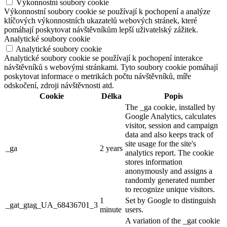
Výkonnostní soubory cookie
Výkonnostní soubory cookie se používají k pochopení a analýze
klíčových výkonnostních ukazatelů webových stránek, které
pomáhají poskytovat návštěvníkům lepší uživatelský zážitek.
Analytické soubory cookie
Analytické soubory cookie
Analytické soubory cookie se používají k pochopení interakce
návštěvníků s webovými stránkami. Tyto soubory cookie pomáhají
poskytovat informace o metrikách počtu návštěvníků, míře
odskočení, zdroji návštěvnosti atd.
Cookie
Délka
Popis
The _ga cookie, installed by
Google Analytics, calculates
visitor, session and campaign
data and also keeps track of
site usage for the site's
_ga
2 years
analytics report. The cookie
stores information
anonymously and assigns a
randomly generated number
to recognize unique visitors.
1
Set by Google to distinguish
_gat_gtag_UA_68436701_3
minute
users.
A variation of the _gat cookie