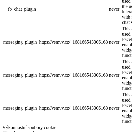
used 
the u
__fb_chat_plugin
never
inter
with
chat 
This 
used
Face
messaging_plugin_https://vsmvv.cz/_168166543306168
never
enabl
widg
funct
This 
used
Face
messaging_plugin_https://vsmvv.cz/_168166543306168
never
enabl
widg
funct
This 
used
Face
messaging_plugin_https://vsmvv.cz/_168166543306168
never
enabl
widg
funct
Výkonnostní soubory cookie