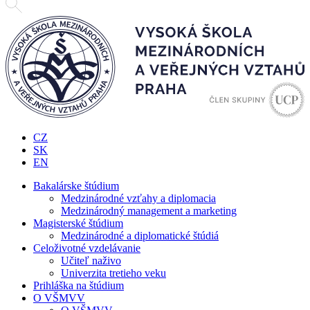
CZ
SK
EN
Bakalárske štúdium
Medzinárodné vzťahy a diplomacia
Medzinárodný management a marketing
Magisterské štúdium
Medzinárodné a diplomatické štúdiá
Celoživotné vzdelávanie
Učiteľ naživo
Univerzita tretieho veku
Prihláška na štúdium
O VŠMVV