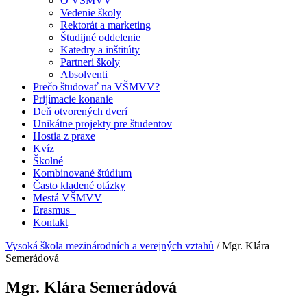
O VŠMVV
Vedenie školy
Rektorát a marketing
Študijné oddelenie
Katedry a inštitúty
Partneri školy
Absolventi
Prečo študovať na VŠMVV?
Prijímacie konanie
Deň otvorených dverí
Unikátne projekty pre študentov
Hostia z praxe
Kvíz
Školné
Kombinované štúdium
Často kladené otázky
Mestá VŠMVV
Erasmus+
Kontakt
Vysoká škola mezinárodních a verejných vztahů
/
Mgr. Klára
Semerádová
Mgr. Klára Semerádová