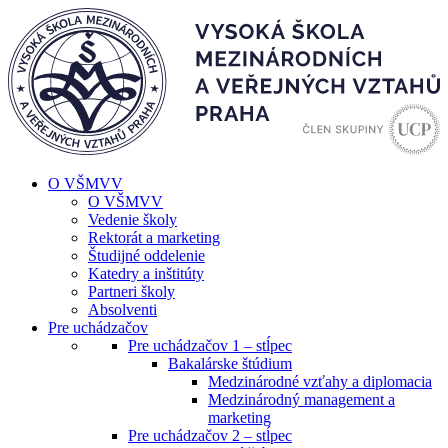
O VŠMVV
O VŠMVV
Vedenie školy
Rektorát a marketing
Študijné oddelenie
Katedry a inštitúty
Partneri školy
Absolventi
Pre uchádzačov
Pre uchádzačov 1 – stĺpec
Bakalárske štúdium
Medzinárodné vzťahy a diplomacia
Medzinárodný management a
marketing
Pre uchádzačov 2 – stĺpec