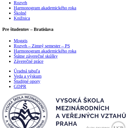
Rozvrh
Harmonogram akademického roka
Školné
Knižnica
Pre študentov – Bratislava
Moggis
Rozvrh – Zimný semester – PS
Harmonogram akademického roka
Štátne záverečné skúšky
Záverečné práce
Úradná tabuľa
Veda a výskum
Študijné opory
GDPR