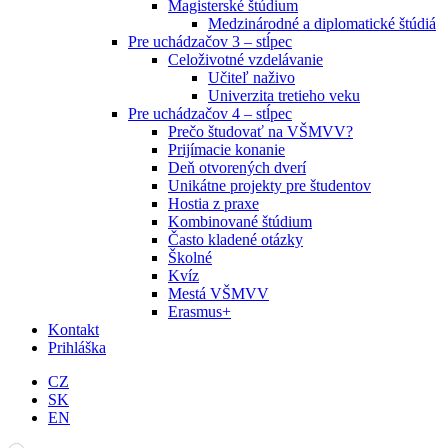
Magisterské štúdium
Medzinárodné a diplomatické štúdiá
Pre uchádzačov 3 – stĺpec
Celoživotné vzdelávanie
Učiteľ naživo
Univerzita tretieho veku
Pre uchádzačov 4 – stĺpec
Prečo študovať na VŠMVV?
Prijímacie konanie
Deň otvorených dverí
Unikátne projekty pre študentov
Hostia z praxe
Kombinované štúdium
Často kladené otázky
Školné
Kvíz
Mestá VŠMVV
Erasmus+
Kontakt
Prihláška
CZ
SK
EN