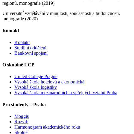
regionů, monografie (2019)
Univerzitní vzdělávání v minulosti, současnosti a budoucnosti,
monografie (2020)
Kontakt
Kontakt
Studijní oddělení
Bankovní spojení
O skupině UCP
United College Prague
Vysoká škola hotelová a ekonomická
Vysoká škola logistiky
Vysoká škola mezinárodních a veřejných vztahů Praha
Pro studenty – Praha
Moggis
Rozvrh
Harmonogram akademického roku
Školné