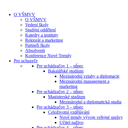
O VŠMVV
O VŠMVV
Vedení školy
Studijní oddělení
Katedry a instituty
Rektorát a marketing
Partneři školy
Absolventi
Konference Nové Trendy
Pro uchazeče
Pre uchádzačov 1 – stĺpec
Bakalářské studium
Mezinárodní vztahy a diplomacie
Mezinárodní management a
marketing
Pre uchádzačov 2 – stĺpec
Magisterské studium
Mezinárodní a diplomatická studia
Pre uchádzačov 3 – stĺpec
Celoživotní vzdělávání
Nové trendy vývoje veřejné správy
Učitel naživo
Pre uchádzačov 4 – stĺpec