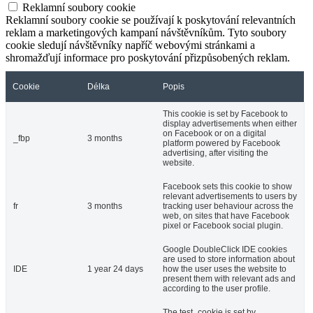
Reklamní soubory cookie
Reklamní soubory cookie se používají k poskytování relevantních
reklam a marketingových kampaní návštěvníkům. Tyto soubory
cookie sledují návštěvníky napříč webovými stránkami a
shromažďují informace pro poskytování přizpůsobených reklam.
Cookie
Délka
Popis
This cookie is set by Facebook to
display advertisements when either
on Facebook or on a digital
_fbp
3 months
platform powered by Facebook
advertising, after visiting the
website.
Facebook sets this cookie to show
relevant advertisements to users by
fr
3 months
tracking user behaviour across the
web, on sites that have Facebook
pixel or Facebook social plugin.
Google DoubleClick IDE cookies
are used to store information about
IDE
1 year 24 days
how the user uses the website to
present them with relevant ads and
according to the user profile.
The test_cookie is set by