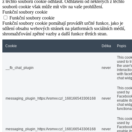
z těchto souborů cookie odhlásit. Odhlášení od některých z těchto
souborů cookie však může mít vliv na vaše prohlížení.
Funkční soubory cookie
Funkční soubory cookie
Funkční soubory cookie pomáhají provádět určité funkce, jako je
sdílení obsahu webových stránek na platformách sociálních médií,
shromažďování zpětné vazby a další funkce třetích stran.
Cookie
Délka
Popis
This cook
used to t
the user'
__fb_chat_plugin
never
interacti
with fac
chat widg
This cook
used by
Facebook
messaging_plugin_https://vsmvv.cz/_168166543306168
never
enable it
chat widg
functional
This cook
used by
Facebook
messaging_plugin_https://vsmvv.cz/_168166543306168
never
enable it