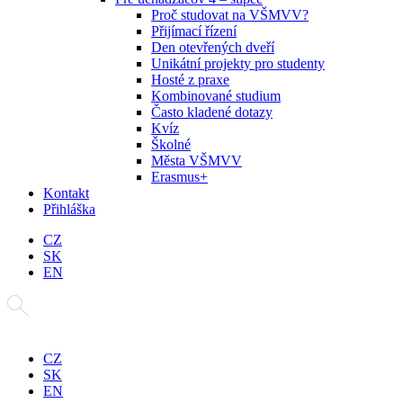
Proč studovat na VŠMVV?
Přijímací řízení
Den otevřených dveří
Unikátní projekty pro studenty
Hosté z praxe
Kombinované studium
Často kladené dotazy
Kvíz
Školné
Města VŠMVV
Erasmus+
Kontakt
Přihláška
CZ
SK
EN
CZ
SK
EN