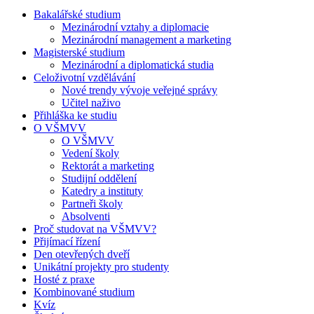
Bakalářské studium
Mezinárodní vztahy a diplomacie
Mezinárodní management a marketing
Magisterské studium
Mezinárodní a diplomatická studia
Celoživotní vzdělávání
Nové trendy vývoje veřejné správy
Učitel naživo
Přihláška ke studiu
O VŠMVV
O VŠMVV
Vedení školy
Rektorát a marketing
Studijní oddělení
Katedry a instituty
Partneři školy
Absolventi
Proč studovat na VŠMVV?
Přijímací řízení
Den otevřených dveří
Unikátní projekty pro studenty
Hosté z praxe
Kombinované studium
Kvíz