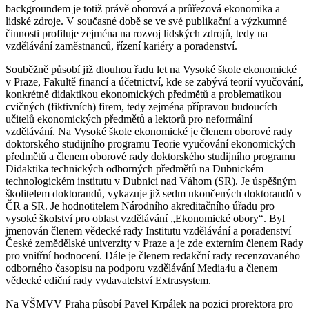
backgroundem je totiž právě oborová a průřezová ekonomika a
lidské zdroje. V současné době se ve své publikační a výzkumné
činnosti profiluje zejména na rozvoj lidských zdrojů, tedy na
vzdělávání zaměstnanců, řízení kariéry a poradenství.
Souběžně působí již dlouhou řadu let na Vysoké škole ekonomické
v Praze, Fakultě financí a účetnictví, kde se zabývá teorií vyučování,
konkrétně didaktikou ekonomických předmětů a problematikou
cvičných (fiktivních) firem, tedy zejména přípravou budoucích
učitelů ekonomických předmětů a lektorů pro neformální
vzdělávání. Na Vysoké škole ekonomické je členem oborové rady
doktorského studijního programu Teorie vyučování ekonomických
předmětů a členem oborové rady doktorského studijního programu
Didaktika technických odborných předmětů na Dubnickém
technologickém institutu v Dubnici nad Váhom (SR). Je úspěšným
školitelem doktorandů, vykazuje již sedm ukončených doktorandů v
ČR a SR. Je hodnotitelem Národního akreditačního úřadu pro
vysoké školství pro oblast vzdělávání „Ekonomické obory“. Byl
jmenován členem vědecké rady Institutu vzdělávání a poradenství
České zemědělské univerzity v Praze a je zde externím členem Rady
pro vnitřní hodnocení. Dále je členem redakční rady recenzovaného
odborného časopisu na podporu vzdělávání Media4u a členem
vědecké ediční rady vydavatelství Extrasystem.
Na VŠMVV Praha působí Pavel Krpálek na pozici prorektora pro