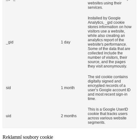
websites using their
services.
Installed by Google
Analytics, _gid cookie
stores information on how
visitors use a website,
while also creating an
analytics report of the
_gid
1 day
website's performance.
Some of the data that are
collected include the
number of visitors, their
source, and the pages
they visit anonymously.
The sid cookie contains
digitally signed and
encrypted records of a
sid
1 month
user’s Google account ID
and most recent sign-in
time.
This is a Google UserID
cookie that tracks users
uid
2 months
across various website
segments.
Reklamní soubory cookie