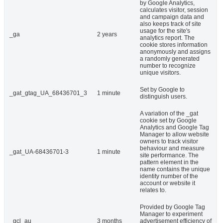
by Google Analytics,
calculates visitor, session
and campaign data and
also keeps track of site
usage for the site's
_ga
2 years
analytics report. The
cookie stores information
anonymously and assigns
a randomly generated
number to recognize
unique visitors.
Set by Google to
_gat_gtag_UA_68436701_3
1 minute
distinguish users.
A variation of the _gat
cookie set by Google
Analytics and Google Tag
Manager to allow website
owners to track visitor
behaviour and measure
_gat_UA-68436701-3
1 minute
site performance. The
pattern element in the
name contains the unique
identity number of the
account or website it
relates to.
Provided by Google Tag
Manager to experiment
_gcl_au
3 months
advertisement efficiency of