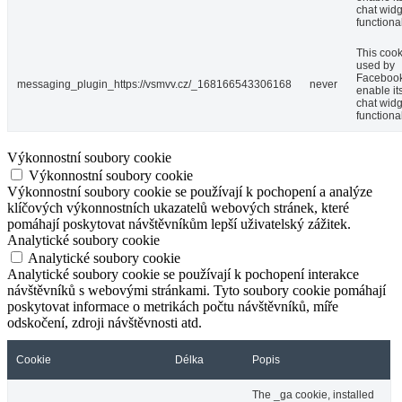
chat widg
functional
This cook
used by
Facebook
messaging_plugin_https://vsmvv.cz/_168166543306168
never
enable it
chat widg
functional
Výkonnostní soubory cookie
Výkonnostní soubory cookie
Výkonnostní soubory cookie se používají k pochopení a analýze
klíčových výkonnostních ukazatelů webových stránek, které
pomáhají poskytovat návštěvníkům lepší uživatelský zážitek.
Analytické soubory cookie
Analytické soubory cookie
Analytické soubory cookie se používají k pochopení interakce
návštěvníků s webovými stránkami. Tyto soubory cookie pomáhají
poskytovat informace o metrikách počtu návštěvníků, míře
odskočení, zdroji návštěvnosti atd.
Cookie
Délka
Popis
The _ga cookie, installed