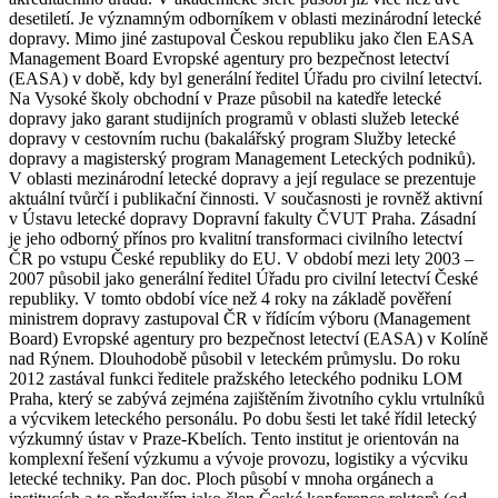
desetiletí. Je významným odborníkem v oblasti mezinárodní letecké
dopravy. Mimo jiné zastupoval Českou republiku jako člen EASA
Management Board Evropské agentury pro bezpečnost letectví
(EASA) v době, kdy byl generální ředitel Úřadu pro civilní letectví.
Na Vysoké školy obchodní v Praze působil na katedře letecké
dopravy jako garant studijních programů v oblasti služeb letecké
dopravy v cestovním ruchu (bakalářský program Služby letecké
dopravy a magisterský program Management Leteckých podniků).
V oblasti mezinárodní letecké dopravy a její regulace se prezentuje
aktuální tvůrčí i publikační činnosti. V současnosti je rovněž aktivní
v Ústavu letecké dopravy Dopravní fakulty ČVUT Praha. Zásadní
je jeho odborný přínos pro kvalitní transformaci civilního letectví
ČR po vstupu České republiky do EU. V období mezi lety 2003 –
2007 působil jako generální ředitel Úřadu pro civilní letectví České
republiky. V tomto období více než 4 roky na základě pověření
ministrem dopravy zastupoval ČR v řídícím výboru (Management
Board) Evropské agentury pro bezpečnost letectví (EASA) v Kolíně
nad Rýnem. Dlouhodobě působil v leteckém průmyslu. Do roku
2012 zastával funkci ředitele pražského leteckého podniku LOM
Praha, který se zabývá zejména zajištěním životního cyklu vrtulníků
a výcvikem leteckého personálu. Po dobu šesti let také řídil letecký
výzkumný ústav v Praze-Kbelích. Tento institut je orientován na
komplexní řešení výzkumu a vývoje provozu, logistiky a výcviku
letecké techniky. Pan doc. Ploch působí v mnoha orgánech a