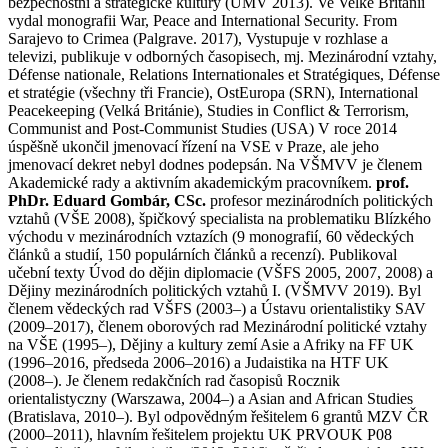
bezpečnostní a strategické kultury (ÚMV 2013). Ve Velké Británii
vydal monografii War, Peace and International Security. From
Sarajevo to Crimea (Palgrave. 2017), Vystupuje v rozhlase a
televizi, publikuje v odborných časopisech, mj. Mezinárodní vztahy,
Défense nationale, Relations Internationales et Stratégiques, Défense
et stratégie (všechny tři Francie), OstEuropa (SRN), International
Peacekeeping (Velká Británie), Studies in Conflict & Terrorism,
Communist and Post-Communist Studies (USA) V roce 2014
úspěšně ukončil jmenovací řízení na VSE v Praze, ale jeho
jmenovací dekret nebyl dodnes podepsán. Na VŠMVV je členem
Akademické rady a aktivním akademickým pracovníkem.
prof.
PhDr. Eduard Gombár, CSc.
profesor mezinárodních politických
vztahů (VŠE 2008), špičkový specialista na problematiku Blízkého
východu v mezinárodních vztazích (9 monografií, 60 vědeckých
článků a studií, 150 populárních článků a recenzí). Publikoval
učební texty Úvod do dějin diplomacie (VŠFS 2005, 2007, 2008) a
Dějiny mezinárodních politických vztahů I. (VŠMVV 2019). Byl
členem vědeckých rad VŠFS (2003–) a Ústavu orientalistiky SAV
(2009–2017), členem oborových rad Mezinárodní politické vztahy
na VŠE (1995–), Dějiny a kultury zemí Asie a Afriky na FF UK
(1996–2016, předseda 2006–2016) a Judaistika na HTF UK
(2008–). Je členem redakčních rad časopisů Rocznik
orientalistyczny (Warszawa, 2004–) a Asian and African Studies
(Bratislava, 2010–). Byl odpovědným řešitelem 6 grantů MZV ČR
(2000–2011), hlavním řešitelem projektu UK PRVOUK P08