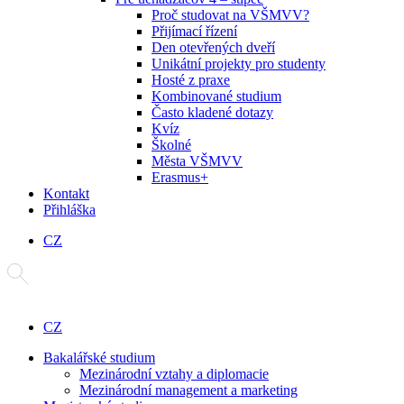
Proč studovat na VŠMVV?
Přijímací řízení
Den otevřených dveří
Unikátní projekty pro studenty
Hosté z praxe
Kombinované studium
Často kladené dotazy
Kvíz
Školné
Města VŠMVV
Erasmus+
Kontakt
Přihláška
CZ
CZ
Bakalářské studium
Mezinárodní vztahy a diplomacie
Mezinárodní management a marketing