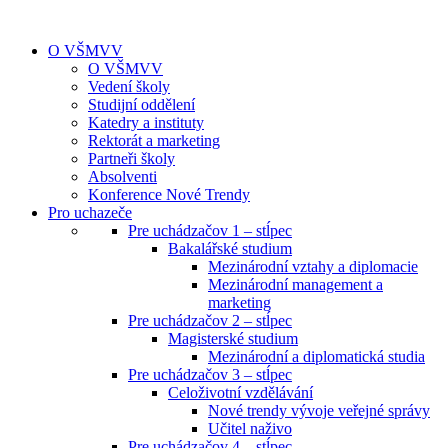
O VŠMVV
O VŠMVV
Vedení školy
Studijní oddělení
Katedry a instituty
Rektorát a marketing
Partneři školy
Absolventi
Konference Nové Trendy
Pro uchazeče
Pre uchádzačov 1 – stĺpec
Bakalářské studium
Mezinárodní vztahy a diplomacie
Mezinárodní management a
marketing
Pre uchádzačov 2 – stĺpec
Magisterské studium
Mezinárodní a diplomatická studia
Pre uchádzačov 3 – stĺpec
Celoživotní vzdělávání
Nové trendy vývoje veřejné správy
Učitel naživo
Pre uchádzačov 4 – stĺpec