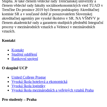
Stupňa. Je také členem vědecké rady Trenčianskej univerzity a
členem vědecké rady fakulty sociálnoekonomických vied TUAD v
Trenčíne Do prosince 2019 byl členem podskupiny Akreditačnej
komisie SR a v současné době je posuzovatelem Slovenskej
akreditačnej agentúry pre vysoké školstvo v SR. NA VŠMVV je
členem akademické rady a garantem studijních předmětů Integrační
procesy v mezinárodních vztazích a Velmoci v mezinárodních
vztazích.
Kontakt
Kontakt
Studijní oddělení
Bankovní spojení
O skupině UCP
United College Prague
Vysoká škola hotelová a ekonomická
Vysoká škola logistiky
Vysoká škola mezinárodních a veřejných vztahů Praha
Pro studenty – Praha