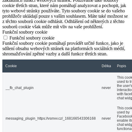
základních funkcí webových stránek. Používáme také soubory
cookie třetích stran, které nám pomáhají analyzovat a pochopit, jak
tyto webové stránky používáte. Tyto soubory cookie se do vašeho
prohlížeče ukládají pouze s vaším souhlasem. Máte také možnost se
z těchto souborů cookie odhlásit. Odhlášení od některých z těchto
souborů cookie však může mít vliv na vaše prohlížení.
Funkční soubory cookie
Funkční soubory cookie
Funkční soubory cookie pomáhají provádět určité funkce, jako je
sdílení obsahu webových stránek na platformách sociálních médií,
shromažďování zpětné vazby a další funkce třetích stran.
Cookie
Délka
Popis
This cook
used to t
the user'
__fb_chat_plugin
never
interacti
with fac
chat widg
This cook
used by
Facebook
messaging_plugin_https://vsmvv.cz/_168166543306168
never
enable it
chat widg
functional