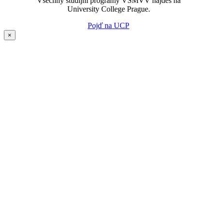
Všechny studijní programy VŠMVV najdeš na
University College Prague.
Pojď na UCP
×