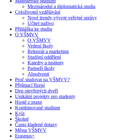
Magisterské studium
Mezinárodní a diplomatická studia
Celoživotní vzdělávání
Nové trendy vývoje veřejné správy
Učitel naživo
Přihláška ke studiu
O VŠMVV
O VŠMVV
Vedení školy
Rektorát a marketing
Studijní oddělení
Katedry a instituty
Partneři školy
Absolventi
Proč studovat na VŠMVV?
Přijímací řízení
Den otevřených dveří
Unikátní projekty pro studenty
Hosté z praxe
Kombinované studium
Kvíz
Školné
Často kladené dotazy
Města VŠMVV
Erasmus+