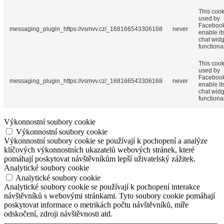
This cook
used by
Facebook
messaging_plugin_https://vsmvv.cz/_168166543306168
never
enable it
chat widg
functional
This cook
used by
Facebook
messaging_plugin_https://vsmvv.cz/_168166543306168
never
enable it
chat widg
functional
Výkonnostní soubory cookie
Výkonnostní soubory cookie
Výkonnostní soubory cookie se používají k pochopení a analýze
klíčových výkonnostních ukazatelů webových stránek, které
pomáhají poskytovat návštěvníkům lepší uživatelský zážitek.
Analytické soubory cookie
Analytické soubory cookie
Analytické soubory cookie se používají k pochopení interakce
návštěvníků s webovými stránkami. Tyto soubory cookie pomáhají
poskytovat informace o metrikách počtu návštěvníků, míře
odskočení, zdroji návštěvnosti atd.