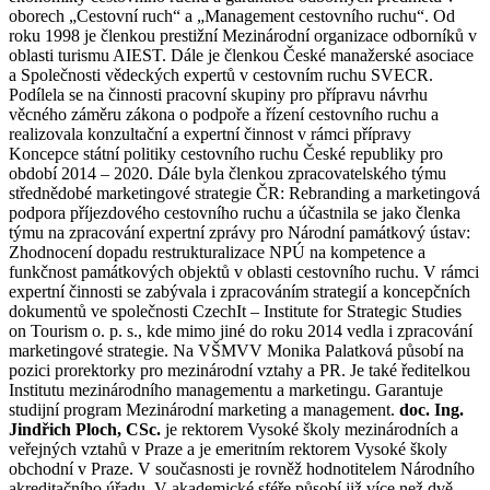
oborech „Cestovní ruch“ a „Management cestovního ruchu“. Od
roku 1998 je členkou prestižní Mezinárodní organizace odborníků v
oblasti turismu AIEST. Dále je členkou České manažerské asociace
a Společnosti vědeckých expertů v cestovním ruchu SVECR.
Podílela se na činnosti pracovní skupiny pro přípravu návrhu
věcného záměru zákona o podpoře a řízení cestovního ruchu a
realizovala konzultační a expertní činnost v rámci přípravy
Koncepce státní politiky cestovního ruchu České republiky pro
období 2014 – 2020. Dále byla členkou zpracovatelského týmu
střednědobé marketingové strategie ČR: Rebranding a marketingová
podpora příjezdového cestovního ruchu a účastnila se jako členka
týmu na zpracování expertní zprávy pro Národní památkový ústav:
Zhodnocení dopadu restrukturalizace NPÚ na kompetence a
funkčnost památkových objektů v oblasti cestovního ruchu. V rámci
expertní činnosti se zabývala i zpracováním strategií a koncepčních
dokumentů ve společnosti CzechIt – Institute for Strategic Studies
on Tourism o. p. s., kde mimo jiné do roku 2014 vedla i zpracování
marketingové strategie. Na VŠMVV Monika Palatková působí na
pozici prorektorky pro mezinárodní vztahy a PR. Je také ředitelkou
Institutu mezinárodního managementu a marketingu. Garantuje
studijní program Mezinárodní marketing a management.
doc. Ing.
Jindřich Ploch, CSc.
je rektorem Vysoké školy mezinárodních a
veřejných vztahů v Praze a je emeritním rektorem Vysoké školy
obchodní v Praze. V současnosti je rovněž hodnotitelem Národního
akreditačního úřadu. V akademické sféře působí již více než dvě