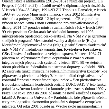
Orientalistika a afrikanistika (2012–2016) a řešitelem projektu UK
Progres 7 (2017–2021). Působil rovněž v diplomatických službách.
V letech 1984–85 Libye, 1991–93 ZÚ Tripolis a Damašek, v letech
1993–97 poradce Ministerstva financí, v roce 2002 Ministerstva
obchodu a průmyslu, 2008–12 byl reprezentant ČR v poradním
výboru nadace Anna Lindh Foundation pro euro-středomořský
dialog, 2014–17 poradce ministra zahraničních věcí, v letech 1994–
99 viceprezident Česko-arabské obchodní komory, od 1993
místopředseda Společnosti česko-arabské. Na VŠMVV je garantem
studijních programů Mezinárodní vztahy a diplomacie (Bc.) a
Mezinárodní diplomatická studia (Mgr.), je také členem akademické
rady VŠMVV. medailonek garanta
Ing. Květoslava Kořínková,
CSc.
Uznávaná odbornice na veřejnou správu. V letech 1964-71
působila na Výzkumném ústavu dopravním v Praze v oboru
integrovaných přepravních systémů, v letech 1971-89 ve stejném
oboru působila na federálním ministerstvu dopravy, v období 1989-
92 zastávala funkci ministra na federálním ministerstvu kontroly, kde
připravovala přechod na Nejvyšší kontrolní úřad (legislativa, nové
kontrolní činnosti a mezinárodní spolupráce – člen předsednictva
Evropského sdružení kontrolních orgánů-EUROSAI). V této funkci
pořádala světovou konferenci o kontrole privatizace v dubnu 1992 v
Praze. Od roku 1993 do 2001 působila na nově založené Dopravní
fakultě J. Pernera na Univerzitě v Pardubicích, kde připravila učební
texty pro logistiku, ekonomiku podnikání v dopravě a evropskou
integraci. Od roku 2001 působí na Vysoké škole mezinárodních a