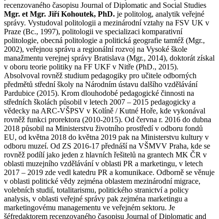
recenzovaného časopisu Journal of Diplomatic and Social Studies
Mgr. et Mgr. Jiří Kohoutek, PhD.
je politolog, analytik veřejné
správy. Vystudoval politologii a mezinárodní vztahy na FSV UK v
Praze (Bc., 1997), politologii ve specializaci komparativní
politologie, obecná politologie a politická geografie tamtéž (Mgr.,
2002), veřejnou správu a regionální rozvoj na Vysoké škole
manažmentu verejnej správy Bratislava (Mgr., 2014), doktorát získal
v oboru teorie politiky na FF UKF v Nitře (PhD., 2015).
Absolvoval rovněž studium pedagogiky pro učitele odborných
předmětů střední školy na Národním ústavu dalšího vzdělávání
Pardubice (2015). Krom dlouhodobé pedagogické činnosti na
středních školách působil v letech 2007 – 2015 pedagogicky a
vědecky na ARC-VŠPSV v Kolíně / Kutné Hoře, kde vykonával
rovněž funkci prorektora (2010-2015). Od června r. 2016 do dubna
2018 působil na Ministerstvu životního prostředí v odboru fondů
EU, od května 2018 do května 2019 pak na Ministerstvu kultury v
odboru muzeí. Od ZS 2016-17 přednáší na VŠMVV Praha, kde se
rovněž podílí jako jeden z hlavních řešitelů na grantech MK ČR v
oblasti muzejního vzdělávání v oblasti PR a marketingu, v letech
2017 – 2019 zde vedl katedru PR a komunikace. Odborně se věnuje
v oblasti politické vědy zejména oblastem mezinárodní migrace,
volebních studií, totalitarismu, politického stranictví a policy
analysis, v oblasti veřejné správy pak zejména marketingu a
marketingovému managementu ve veřejném sektoru. Je
šéfredaktorem recenzovaného časopisu Journal of Diplomatic and