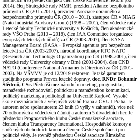
institucích a to především jako člen České konference rektorů (od
2014), člen Strategické rady MMR, prezident Aliance bezpilotního
průmyslu ČR (2015-2017), prezident Asociace obranného a
bezpečnostního průmyslu ČR (2010 – 2011), zástupce ČR v NIAG
(Nato Industrial Advisory Group) (1998 – 2001), člen vědecké rady
Letecké fakulty Technické univerzity v Košicích, člen akademické
rady VŠO Praha (2013 – 2018), člen JAA Committee (organizace
evropských leteckých úřadů) za ČR (2003-2007), člen EASA
Management Board (EASA – Evropská agentura pro bezpečnost
letectví) za ČR (2003-2007), národní koordinátor RTO NATO
(Research and Technology Organization) pro ČR (1998-2001), člen
vědecké rady Univerzity obrany v Brně (2001-2004), člen CND
NATO (Conference National Armaments Directors) za ČR (2001-
2003). Na VŠMVV je od 12/2019 rektorem. Je také garantem
studijního programu Provoz letecké dopravy.
doc. RNDr. Bohumír
Štědroň, CSc.
Přednáší mezinárodní marketing, prognostiku,
manažerské rozhodování, politickou a manažerskou komunikaci,
politický marketing a politologii na Univerzitě Karlově, Vysoké
škole mezinárodních a veřejných vztahů Praha a ČVUT Praha. Je
autorem nebo spoluautorem 23 knih (3 vyšly v zahraničí), více než
70 odborných a vědeckých článků a autorem 5 divadelních her. Je
předsedou Prognostického klubu České manažerské asociace,
členem klubu Transparency International, Hospodářské komory a
smíšených obchodních komor a členem České společnosti pro
politické vědy. Je rovněž předsedou České asociace Římského