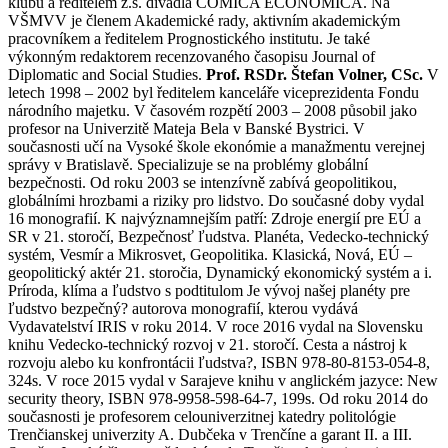
klubu a ředitelem z.s. divadla COMICA ECONOMICA. Na
VŠMVV je členem Akademické rady, aktivním akademickým
pracovníkem a ředitelem Prognostického institutu. Je také
výkonným redaktorem recenzovaného časopisu Journal of
Diplomatic and Social Studies.
Prof. RSDr. Štefan Volner, CSc.
V
letech 1998 – 2002 byl ředitelem kanceláře viceprezidenta Fondu
národního majetku. V časovém rozpětí 2003 – 2008 působil jako
profesor na Univerzitě Mateja Bela v Banské Bystrici. V
současnosti učí na Vysoké škole ekonómie a manažmentu verejnej
správy v Bratislavě. Specializuje se na problémy globální
bezpečnosti. Od roku 2003 se intenzívně zabívá geopolitikou,
globálními hrozbami a riziky pro lidstvo. Do současné doby vydal
16 monografií. K najvýznamnejším patří: Zdroje energií pre EÚ a
SR v 21. storočí, Bezpečnosť ľudstva. Planéta, Vedecko-technický
systém, Vesmír a Mikrosvet, Geopolitika. Klasická, Nová, EÚ –
geopolitický aktér 21. storočia, Dynamický ekonomický systém a i.
Príroda, klíma a ľudstvo s podtitulom Je vývoj našej planéty pre
ľudstvo bezpečný? autorova monografií, kterou vydává
Vydavatelství IRIS v roku 2014. V roce 2016 vydal na Slovensku
knihu Vedecko-technický rozvoj v 21. storočí. Cesta a nástroj k
rozvoju alebo ku konfrontácii ľudstva?, ISBN 978-80-8153-054-8,
324s. V roce 2015 vydal v Sarajeve knihu v anglickém jazyce: New
security theory, ISBN 978-9958-598-64-7, 199s. Od roku 2014 do
současnosti je profesorem celouniverzitnej katedry politológie
Trenčianskej univerzity A. Dubčeka v Trenčíne a garant II. a III.