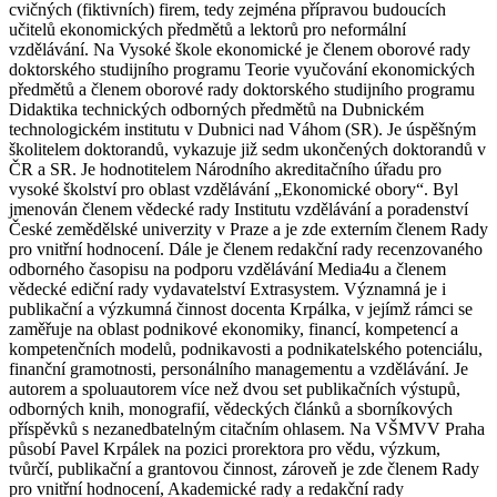
cvičných (fiktivních) firem, tedy zejména přípravou budoucích
učitelů ekonomických předmětů a lektorů pro neformální
vzdělávání. Na Vysoké škole ekonomické je členem oborové rady
doktorského studijního programu Teorie vyučování ekonomických
předmětů a členem oborové rady doktorského studijního programu
Didaktika technických odborných předmětů na Dubnickém
technologickém institutu v Dubnici nad Váhom (SR). Je úspěšným
školitelem doktorandů, vykazuje již sedm ukončených doktorandů v
ČR a SR. Je hodnotitelem Národního akreditačního úřadu pro
vysoké školství pro oblast vzdělávání „Ekonomické obory“. Byl
jmenován členem vědecké rady Institutu vzdělávání a poradenství
České zemědělské univerzity v Praze a je zde externím členem Rady
pro vnitřní hodnocení. Dále je členem redakční rady recenzovaného
odborného časopisu na podporu vzdělávání Media4u a členem
vědecké ediční rady vydavatelství Extrasystem. Významná je i
publikační a výzkumná činnost docenta Krpálka, v jejímž rámci se
zaměřuje na oblast podnikové ekonomiky, financí, kompetencí a
kompetenčních modelů, podnikavosti a podnikatelského potenciálu,
finanční gramotnosti, personálního managementu a vzdělávání. Je
autorem a spoluautorem více než dvou set publikačních výstupů,
odborných knih, monografií, vědeckých článků a sborníkových
příspěvků s nezanedbatelným citačním ohlasem. Na VŠMVV Praha
působí Pavel Krpálek na pozici prorektora pro vědu, výzkum,
tvůrčí, publikační a grantovou činnost, zároveň je zde členem Rady
pro vnitřní hodnocení, Akademické rady a redakční rady