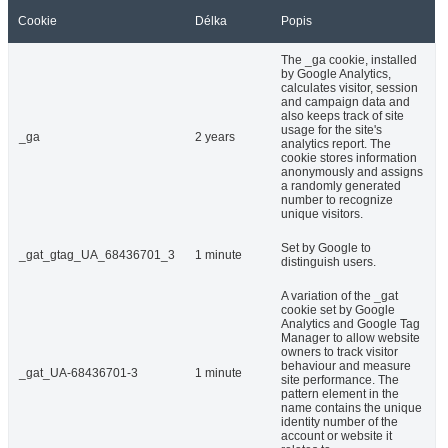
Cookie
Délka
Popis
The _ga cookie, installed
by Google Analytics,
calculates visitor, session
and campaign data and
also keeps track of site
usage for the site's
_ga
2 years
analytics report. The
cookie stores information
anonymously and assigns
a randomly generated
number to recognize
unique visitors.
Set by Google to
_gat_gtag_UA_68436701_3
1 minute
distinguish users.
A variation of the _gat
cookie set by Google
Analytics and Google Tag
Manager to allow website
owners to track visitor
behaviour and measure
_gat_UA-68436701-3
1 minute
site performance. The
pattern element in the
name contains the unique
identity number of the
account or website it