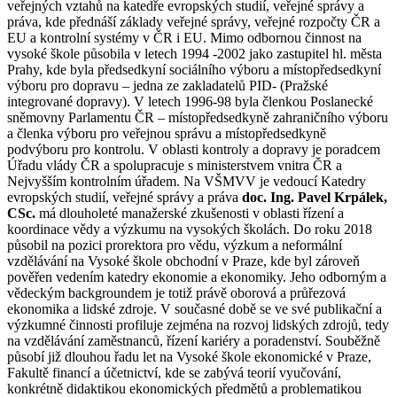
veřejných vztahů na katedře evropských studií, veřejné správy a
práva, kde přednáší základy veřejné správy, veřejné rozpočty ČR a
EU a kontrolní systémy v ČR i EU. Mimo odbornou činnost na
vysoké škole působila v letech 1994 -2002 jako zastupitel hl. města
Prahy, kde byla předsedkyní sociálního výboru a místopředsedkyní
výboru pro dopravu – jedna ze zakladatelů PID- (Pražské
integrované dopravy). V letech 1996-98 byla členkou Poslanecké
sněmovny Parlamentu ČR – místopředsedkyně zahraničního výboru
a členka výboru pro veřejnou správu a místopředsedkyně
podvýboru pro kontrolu. V oblasti kontroly a dopravy je poradcem
Úřadu vlády ČR a spolupracuje s ministerstvem vnitra ČR a
Nejvyšším kontrolním úřadem. Na VŠMVV je vedoucí Katedry
evropských studií, veřejné správy a práva
doc. Ing. Pavel Krpálek,
CSc.
má dlouholeté manažerské zkušenosti v oblasti řízení a
koordinace vědy a výzkumu na vysokých školách. Do roku 2018
působil na pozici prorektora pro vědu, výzkum a neformální
vzdělávání na Vysoké škole obchodní v Praze, kde byl zároveň
pověřen vedením katedry ekonomie a ekonomiky. Jeho odborným a
vědeckým backgroundem je totiž právě oborová a průřezová
ekonomika a lidské zdroje. V současné době se ve své publikační a
výzkumné činnosti profiluje zejména na rozvoj lidských zdrojů, tedy
na vzdělávání zaměstnanců, řízení kariéry a poradenství. Souběžně
působí již dlouhou řadu let na Vysoké škole ekonomické v Praze,
Fakultě financí a účetnictví, kde se zabývá teorií vyučování,
konkrétně didaktikou ekonomických předmětů a problematikou