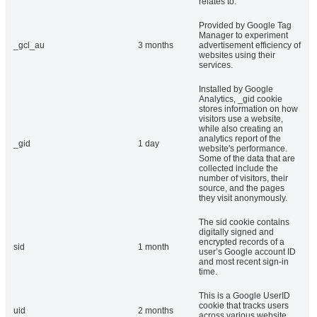
relates to.
Provided by Google Tag
Manager to experiment
_gcl_au
3 months
advertisement efficiency of
websites using their
services.
Installed by Google
Analytics, _gid cookie
stores information on how
visitors use a website,
while also creating an
analytics report of the
_gid
1 day
website's performance.
Some of the data that are
collected include the
number of visitors, their
source, and the pages
they visit anonymously.
The sid cookie contains
digitally signed and
encrypted records of a
sid
1 month
user’s Google account ID
and most recent sign-in
time.
This is a Google UserID
cookie that tracks users
uid
2 months
across various website