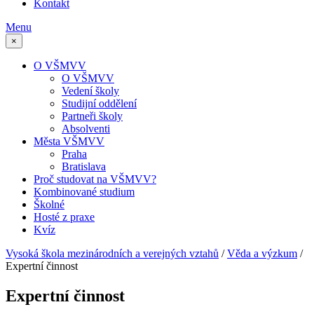
Kontakt
Menu
×
O VŠMVV
O VŠMVV
Vedení školy
Studijní oddělení
Partneři školy
Absolventi
Města VŠMVV
Praha
Bratislava
Proč studovat na VŠMVV?
Kombinované studium
Školné
Hosté z praxe
Kvíz
Vysoká škola mezinárodních a verejných vztahů
/
Věda a výzkum
/
Expertní činnost
Expertní činnost