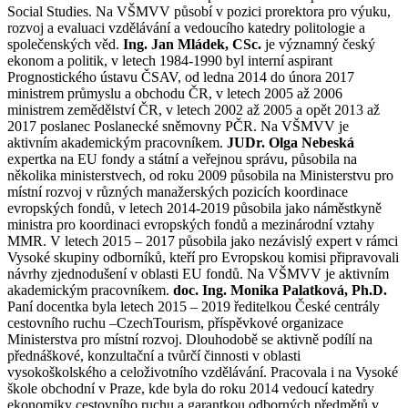
Social Studies. Na VŠMVV působí v pozici prorektora pro výuku,
rozvoj a evaluaci vzdělávání a vedoucího katedry politologie a
společenských věd.
Ing. Jan Mládek, CSc.
je významný český
ekonom a politik, v letech 1984-1990 byl interní aspirant
Prognostického ústavu ČSAV, od ledna 2014 do února 2017
ministrem průmyslu a obchodu ČR, v letech 2005 až 2006
ministrem zemědělství ČR, v letech 2002 až 2005 a opět 2013 až
2017 poslanec Poslanecké sněmovny PČR. Na VŠMVV je
aktivním akademickým pracovníkem.
JUDr. Olga Nebeská
expertka na EU fondy a státní a veřejnou správu, působila na
několika ministerstvech, od roku 2009 působila na Ministerstvu pro
místní rozvoj v různých manažerských pozicích koordinace
evropských fondů, v letech 2014-2019 působila jako náměstkyně
ministra pro koordinaci evropských fondů a mezinárodní vztahy
MMR. V letech 2015 – 2017 působila jako nezávislý expert v rámci
Vysoké skupiny odborníků, kteří pro Evropskou komisi připravovali
návrhy zjednodušení v oblasti EU fondů. Na VŠMVV je aktivním
akademickým pracovníkem.
doc. Ing. Monika Palatková, Ph.D.
Paní docentka byla letech 2015 – 2019 ředitelkou České centrály
cestovního ruchu –CzechTourism, příspěvkové organizace
Ministerstva pro místní rozvoj. Dlouhodobě se aktivně podílí na
přednáškové, konzultační a tvůrčí činnosti v oblasti
vysokoškolského a celoživotního vzdělávání. Pracovala i na Vysoké
škole obchodní v Praze, kde byla do roku 2014 vedoucí katedry
ekonomiky cestovního ruchu a garantkou odborných předmětů v