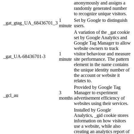
anonymously and assigns a
randomly generated number
to recognize unique visitors.
1
Set by Google to distinguish
_gat_gtag_UA_68436701_3
minute
users.
A variation of the _gat cookie
set by Google Analytics and
Google Tag Manager to allow
website owners to track
1
visitor behaviour and measure
_gat_UA-68436701-3
minute
site performance. The pattern
element in the name contains
the unique identity number of
the account or website it
relates to.
Provided by Google Tag
3
Manager to experiment
_gcl_au
months
advertisement efficiency of
websites using their services.
Installed by Google
Analytics, _gid cookie stores
information on how visitors
use a website, while also
creating an analytics report of