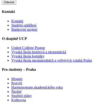
Kontakt
Kontakt
Studijní oddělení
Bankovní spojení
O skupině UCP
United College Prague
Vysoká škola hotelová a ekonomická
Vysoká škola logistiky
Vysoká škola mezinárodních a veřejných vztahů Praha
Pro studenty – Praha
Moggis
Rozvrh
Harmonogram akademického roku
Školné
Studijní plány
Knihovna