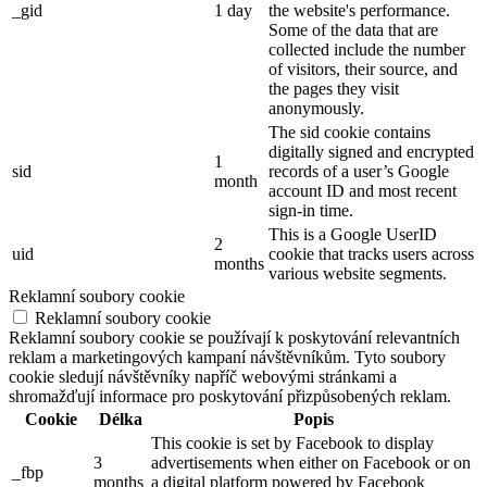
_gid
1 day
the website's performance.
Some of the data that are
collected include the number
of visitors, their source, and
the pages they visit
anonymously.
The sid cookie contains
digitally signed and encrypted
1
sid
records of a user’s Google
month
account ID and most recent
sign-in time.
This is a Google UserID
2
uid
cookie that tracks users across
months
various website segments.
Reklamní soubory cookie
Reklamní soubory cookie
Reklamní soubory cookie se používají k poskytování relevantních
reklam a marketingových kampaní návštěvníkům. Tyto soubory
cookie sledují návštěvníky napříč webovými stránkami a
shromažďují informace pro poskytování přizpůsobených reklam.
Cookie
Délka
Popis
This cookie is set by Facebook to display
3
advertisements when either on Facebook or on
_fbp
months
a digital platform powered by Facebook