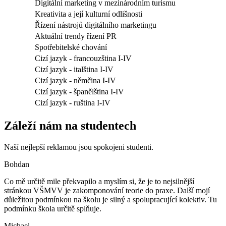
Digitální marketing v mezinárodním turismu
Kreativita a její kulturní odlišnosti
Řízení nástrojů digitálního marketingu
Aktuální trendy řízení PR
Spotřebitelské chování
Cizí jazyk - francouzština I-IV
Cizí jazyk - italština I-IV
Cizí jazyk - němčina I-IV
Cizí jazyk - španělština I-IV
Cizí jazyk - ruština I-IV
Záleží nám na studentech
Naší nejlepší reklamou jsou spokojeni studenti.
Bohdan
Co mě určitě mile překvapilo a myslím si, že je to nejsilnější
stránkou VŠMVV je zakomponování teorie do praxe. Další mojí
důležitou podmínkou na školu je silný a spolupracující kolektiv. Tu
podmínku škola určitě splňuje.
Michael