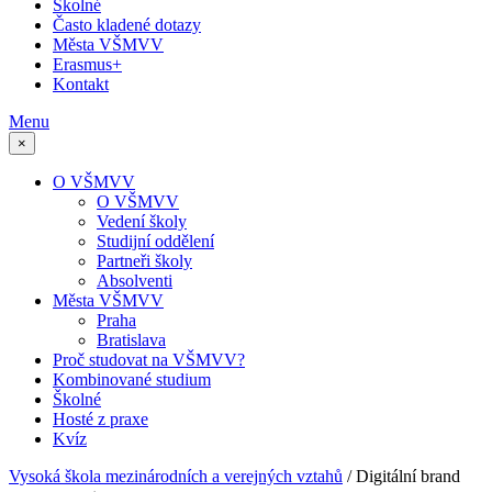
Školné
Často kladené dotazy
Města VŠMVV
Erasmus+
Kontakt
Menu
×
O VŠMVV
O VŠMVV
Vedení školy
Studijní oddělení
Partneři školy
Absolventi
Města VŠMVV
Praha
Bratislava
Proč studovat na VŠMVV?
Kombinované studium
Školné
Hosté z praxe
Kvíz
Vysoká škola mezinárodních a verejných vztahů
/
Digitální brand