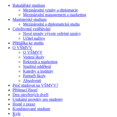
Bakalářské studium
Mezinárodní vztahy a diplomacie
Mezinárodní management a marketing
Magisterské studium
Mezinárodní a diplomatická studia
Celoživotní vzdělávání
Nové trendy vývoje veřejné správy
Učitel naživo
Přihláška ke studiu
O VŠMVV
O VŠMVV
Vedení školy
Rektorát a marketing
Studijní oddělení
Katedry a instituty
Partneři školy
Absolventi
Proč studovat na VŠMVV?
Přijímací řízení
Den otevřených dveří
Unikátní projekty pro studenty
Hosté z praxe
Kombinované studium
Kvíz