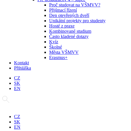
Proč studovat na VŠMVV?
Přijímací řízení
Den otevřených dveří
Unikátní projekty pro studenty
Hosté z praxe
Kombinované studium
Často kladené dotazy
Kvíz
Školné
Města VŠMVV
Erasmus+
Kontakt
Přihláška
CZ
SK
EN
CZ
SK
EN