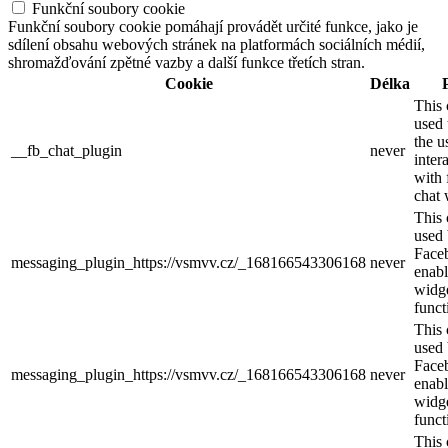
Funkční soubory cookie
Funkční soubory cookie pomáhají provádět určité funkce, jako je
sdílení obsahu webových stránek na platformách sociálních médií,
shromažďování zpětné vazby a další funkce třetích stran.
Cookie
Délka
This 
used 
the u
__fb_chat_plugin
never
inter
with
chat 
This 
used
Face
messaging_plugin_https://vsmvv.cz/_168166543306168
never
enabl
widg
funct
This 
used
Face
messaging_plugin_https://vsmvv.cz/_168166543306168
never
enabl
widg
funct
This 