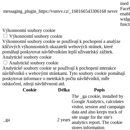
used
Face
messaging_plugin_https://vsmvv.cz/_168166543306168
never
enabl
widg
funct
Výkonnostní soubory cookie
Výkonnostní soubory cookie
Výkonnostní soubory cookie se používají k pochopení a analýze
klíčových výkonnostních ukazatelů webových stránek, které
pomáhají poskytovat návštěvníkům lepší uživatelský zážitek.
Analytické soubory cookie
Analytické soubory cookie
Analytické soubory cookie se používají k pochopení interakce
návštěvníků s webovými stránkami. Tyto soubory cookie pomáhají
poskytovat informace o metrikách počtu návštěvníků, míře
odskočení, zdroji návštěvnosti atd.
Cookie
Délka
Popis
The _ga cookie, installed by
Google Analytics, calculates
visitor, session and campaign
data and also keeps track of
site usage for the site's
_ga
2 years
analytics report. The cookie
stores information