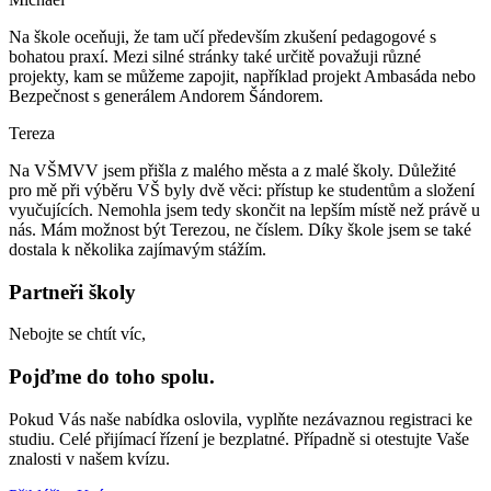
Na škole oceňuji, že tam učí především zkušení pedagogové s
bohatou praxí. Mezi silné stránky také určitě považuji různé
projekty, kam se můžeme zapojit, například projekt Ambasáda nebo
Bezpečnost s generálem Andorem Šándorem.
Tereza
Na VŠMVV jsem přišla z malého města a z malé školy. Důležité
pro mě při výběru VŠ byly dvě věci: přístup ke studentům a složení
vyučujících. Nemohla jsem tedy skončit na lepším místě než právě u
nás. Mám možnost být Terezou, ne číslem. Díky škole jsem se také
dostala k několika zajímavým stážím.
Partneři školy
Nebojte se chtít víc,
Pojďme do toho spolu.
Pokud Vás naše nabídka oslovila, vyplňte nezávaznou registraci ke
studiu. Celé přijímací řízení je bezplatné. Případně si otestujte Vaše
znalosti v našem kvízu.