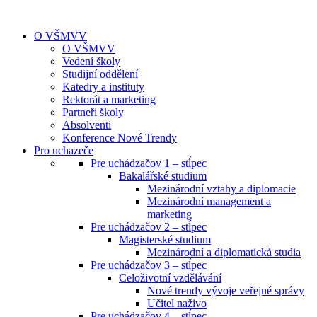
O VŠMVV
O VŠMVV
Vedení školy
Studijní oddělení
Katedry a instituty
Rektorát a marketing
Partneři školy
Absolventi
Konference Nové Trendy
Pro uchazeče
Pre uchádzačov 1 – stĺpec
Bakalářské studium
Mezinárodní vztahy a diplomacie
Mezinárodní management a
marketing
Pre uchádzačov 2 – stĺpec
Magisterské studium
Mezinárodní a diplomatická studia
Pre uchádzačov 3 – stĺpec
Celoživotní vzdělávání
Nové trendy vývoje veřejné správy
Učitel naživo
Pre uchádzačov 4 – stĺpec