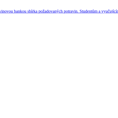
inovou bankou sbírka požadovaných potravin. Studentům a vyučujícím 