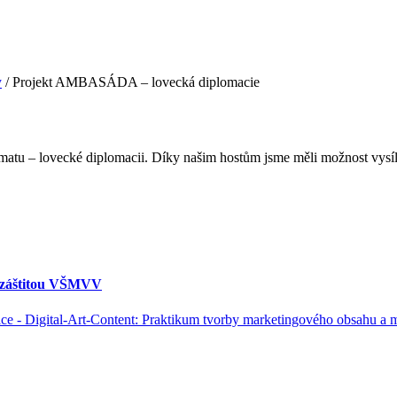
y
/
Projekt AMBASÁDA – lovecká diplomacie
tu – lovecké diplomacii. Díky našim hostům jsme měli možnost vysíla
d záštitou VŠMVV
- Digital-Art-Content: Praktikum tvorby marketingového obsahu a měř