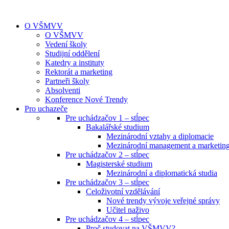
O VŠMVV
O VŠMVV
Vedení školy
Studijní oddělení
Katedry a instituty
Rektorát a marketing
Partneři školy
Absolventi
Konference Nové Trendy
Pro uchazeče
Pre uchádzačov 1 – stĺpec
Bakalářské studium
Mezinárodní vztahy a diplomacie
Mezinárodní management a marketin
Pre uchádzačov 2 – stĺpec
Magisterské studium
Mezinárodní a diplomatická studia
Pre uchádzačov 3 – stĺpec
Celoživotní vzdělávání
Nové trendy vývoje veřejné správy
Učitel naživo
Pre uchádzačov 4 – stĺpec
Proč studovat na VŠMVV?