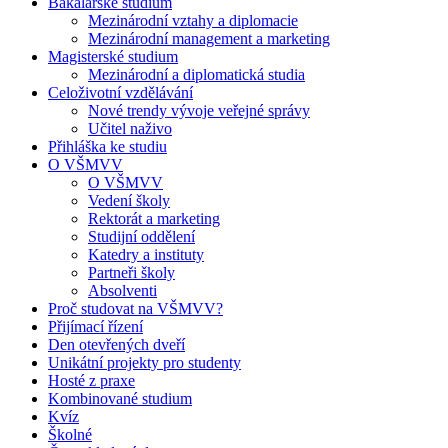
Bakalářské studium
Mezinárodní vztahy a diplomacie
Mezinárodní management a marketing
Magisterské studium
Mezinárodní a diplomatická studia
Celoživotní vzdělávání
Nové trendy vývoje veřejné správy
Učitel naživo
Přihláška ke studiu
O VŠMVV
O VŠMVV
Vedení školy
Rektorát a marketing
Studijní oddělení
Katedry a instituty
Partneři školy
Absolventi
Proč studovat na VŠMVV?
Přijímací řízení
Den otevřených dveří
Unikátní projekty pro studenty
Hosté z praxe
Kombinované studium
Kvíz
Školné