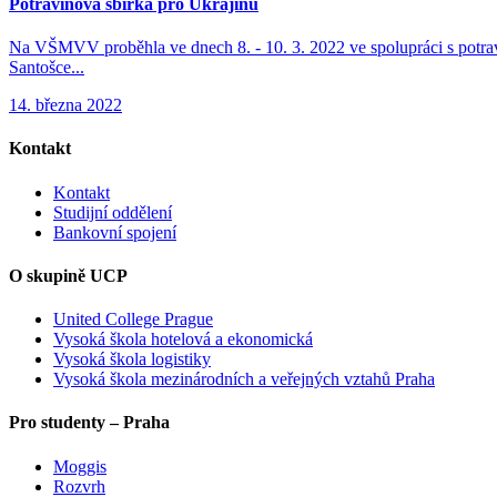
Potravinová sbírka pro Ukrajinu
Na VŠMVV proběhla ve dnech 8. - 10. 3. 2022 ve spolupráci s potrav
Santošce...
14. března 2022
Kontakt
Kontakt
Studijní oddělení
Bankovní spojení
O skupině UCP
United College Prague
Vysoká škola hotelová a ekonomická
Vysoká škola logistiky
Vysoká škola mezinárodních a veřejných vztahů Praha
Pro studenty – Praha
Moggis
Rozvrh