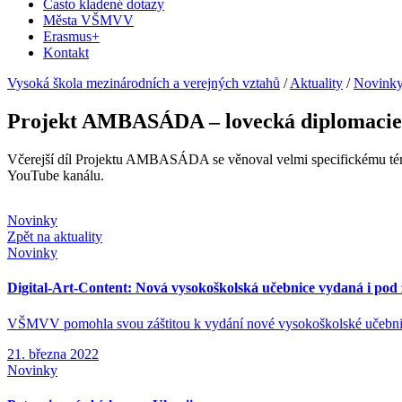
Často kladené dotazy
Města VŠMVV
Erasmus+
Kontakt
Vysoká škola mezinárodních a verejných vztahů
/
Aktuality
/
Novink
Projekt AMBASÁDA – lovecká diplomacie
Včerejší díl Projektu AMBASÁDA se věnoval velmi specifickému téma
YouTube kanálu.
Novinky
Zpět na aktuality
Novinky
Digital-Art-Content: Nová vysokoškolská učebnice vydaná i po
VŠMVV pomohla svou záštitou k vydání nové vysokoškolské učebnice 
21. března 2022
Novinky