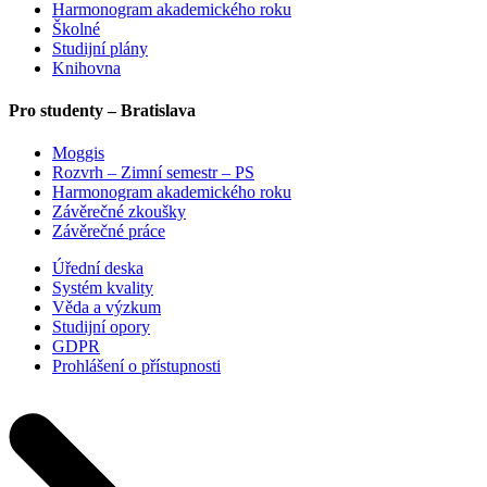
Harmonogram akademického roku
Školné
Studijní plány
Knihovna
Pro studenty – Bratislava
Moggis
Rozvrh – Zimní semestr – PS
Harmonogram akademického roku
Závěrečné zkoušky
Závěrečné práce
Úřední deska
Systém kvality
Věda a výzkum
Studijní opory
GDPR
Prohlášení o přístupnosti