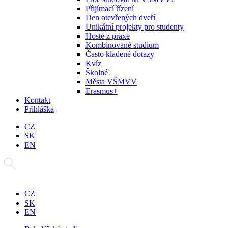
Přijímací řízení
Den otevřených dveří
Unikátní projekty pro studenty
Hosté z praxe
Kombinované studium
Často kladené dotazy
Kvíz
Školné
Města VŠMVV
Erasmus+
Kontakt
Přihláška
CZ
SK
EN
CZ
SK
EN