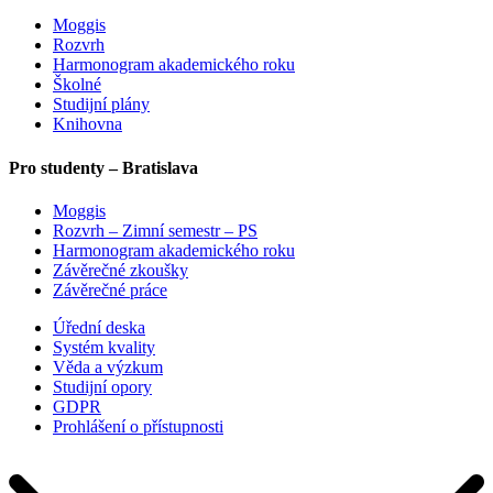
Moggis
Rozvrh
Harmonogram akademického roku
Školné
Studijní plány
Knihovna
Pro studenty – Bratislava
Moggis
Rozvrh – Zimní semestr – PS
Harmonogram akademického roku
Závěrečné zkoušky
Závěrečné práce
Úřední deska
Systém kvality
Věda a výzkum
Studijní opory
GDPR
Prohlášení o přístupnosti