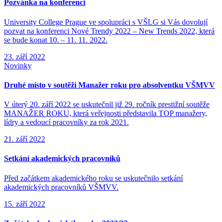
Pozvánka na konferenci
University College Prague ve spolupráci s VŠLG si Vás dovolují
pozvat na konferenci Nové Trendy 2022 – New Trends 2022, která
se bude konat 10. – 11. 11. 2022.
23. září 2022
Novinky
Druhé místo v soutěži Manažer roku pro absolventku VŠMVV
V úterý 20. září 2022 se uskutečnil již 29. ročník prestižní soutěže
MANAŽER ROKU, která veřejnosti představila TOP manažery,
lídry a vedoucí pracovníky za rok 2021.
21. září 2022
Setkání akademických pracovníků
Před začátkem akademického roku se uskutečnilo setkání
akademických pracovníků VŠMVV.
15. září 2022