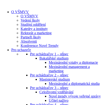
O VŠMVV
O VŠMVV
Vedení školy
Studijní oddělení
Katedry a instituty
Rektorát a marketing
Partneři školy
Absolventi
Konference Nové Trendy
Pro uchazeče
Pre uchádzačov 1 – stĺpec
Bakalářské studium
Mezinárodní vztahy a diplomacie
Mezinárodní management a
marketing
Pre uchádzačov 2 – stĺpec
Magisterské studium
Mezinárodní a diplomatická studia
Pre uchádzačov 3 – stĺpec
Celoživotní vzdělávání
Nové trendy vývoje veřejné správy
Učitel naživo
Pre uchádzačov 4 – stĺpec