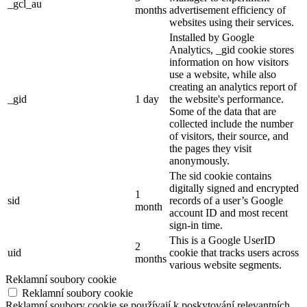
_gcl_au
months
advertisement efficiency of
websites using their services.
Installed by Google
Analytics, _gid cookie stores
information on how visitors
use a website, while also
creating an analytics report of
_gid
1 day
the website's performance.
Some of the data that are
collected include the number
of visitors, their source, and
the pages they visit
anonymously.
The sid cookie contains
digitally signed and encrypted
1
sid
records of a user’s Google
month
account ID and most recent
sign-in time.
This is a Google UserID
2
uid
cookie that tracks users across
months
various website segments.
Reklamní soubory cookie
Reklamní soubory cookie
Reklamní soubory cookie se používají k poskytování relevantních