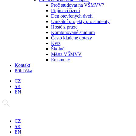
Proč studovat na VŠMVV?
Přijímací řízení
Den otevřených dveří
Unikátní projekty pro studenty
Hosté z praxe
Kombinované studium
Často kladené dotazy
Kvíz
Školné
Města VŠMVV
Erasmus+
Kontakt
Přihláška
CZ
SK
EN
CZ
SK
EN