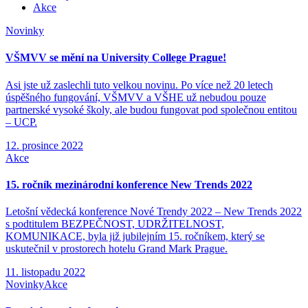
Akce
Novinky
VŠMVV se mění na University College Prague!
Asi jste už zaslechli tuto velkou novinu. Po více než 20 letech
úspěšného fungování, VŠMVV a VŠHE už nebudou pouze
partnerské vysoké školy, ale budou fungovat pod společnou entitou
– UCP.
12. prosince 2022
Akce
15. ročník mezinárodní konference New Trends 2022
Letošní vědecká konference Nové Trendy 2022 – New Trends 2022
s podtitulem BEZPEČNOST, UDRŽITELNOST,
KOMUNIKACE, byla již jubilejním 15. ročníkem, který se
uskutečnil v prostorech hotelu Grand Mark Prague.
11. listopadu 2022
Novinky
Akce