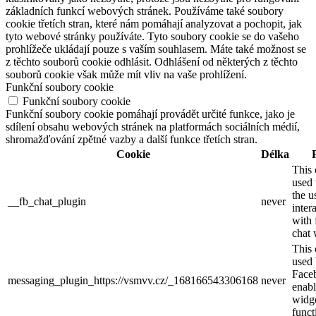
základních funkcí webových stránek. Používáme také soubory
cookie třetích stran, které nám pomáhají analyzovat a pochopit, jak
tyto webové stránky používáte. Tyto soubory cookie se do vašeho
prohlížeče ukládají pouze s vaším souhlasem. Máte také možnost se
z těchto souborů cookie odhlásit. Odhlášení od některých z těchto
souborů cookie však může mít vliv na vaše prohlížení.
Funkční soubory cookie
Funkční soubory cookie
Funkční soubory cookie pomáhají provádět určité funkce, jako je
sdílení obsahu webových stránek na platformách sociálních médií,
shromažďování zpětné vazby a další funkce třetích stran.
Cookie
Délka
This 
used 
the u
__fb_chat_plugin
never
inter
with
chat 
This 
used
Face
messaging_plugin_https://vsmvv.cz/_168166543306168
never
enabl
widg
funct