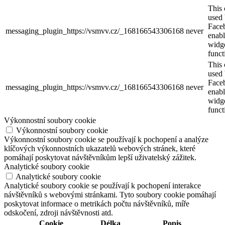
This 
used
Face
messaging_plugin_https://vsmvv.cz/_168166543306168
never
enabl
widg
funct
This 
used
Face
messaging_plugin_https://vsmvv.cz/_168166543306168
never
enabl
widg
funct
Výkonnostní soubory cookie
Výkonnostní soubory cookie
Výkonnostní soubory cookie se používají k pochopení a analýze
klíčových výkonnostních ukazatelů webových stránek, které
pomáhají poskytovat návštěvníkům lepší uživatelský zážitek.
Analytické soubory cookie
Analytické soubory cookie
Analytické soubory cookie se používají k pochopení interakce
návštěvníků s webovými stránkami. Tyto soubory cookie pomáhají
poskytovat informace o metrikách počtu návštěvníků, míře
odskočení, zdroji návštěvnosti atd.
Cookie
Délka
Popis