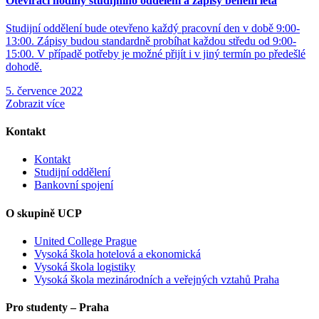
Otevírací hodiny studijního oddělení a zápisy během léta
Studijní oddělení bude otevřeno každý pracovní den v době 9:00-
13:00. Zápisy budou standardně probíhat každou středu od 9:00-
15:00. V případě potřeby je možné přijít i v jiný termín po předešlé
dohodě.
5. července 2022
Zobrazit více
Kontakt
Kontakt
Studijní oddělení
Bankovní spojení
O skupině UCP
United College Prague
Vysoká škola hotelová a ekonomická
Vysoká škola logistiky
Vysoká škola mezinárodních a veřejných vztahů Praha
Pro studenty – Praha