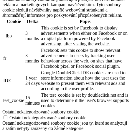
reklam a marketingových kampaní návštěvníkům. Tyto soubory
cookie sledují návštěvníky napříč webovými stránkami a
shromažďují informace pro poskytování přizpůsobených reklam.
Cookie
Délka
Popis
This cookie is set by Facebook to display
3
advertisements when either on Facebook or on
_fbp
months
a digital platform powered by Facebook
advertising, after visiting the website.
Facebook sets this cookie to show relevant
3
advertisements to users by tracking user
fr
months
behaviour across the web, on sites that have
Facebook pixel or Facebook social plugin.
Google DoubleClick IDE cookies are used to
1 year
store information about how the user uses the
IDE
24 days
website to present them with relevant ads and
according to the user profile.
The test_cookie is set by doubleclick.net and is
15
test_cookie
used to determine if the user's browser supports
minutes
cookies.
Ostatní nekategorizované soubory cookie
Ostatní nekategorizované soubory cookie
Ostatní nekategorizované soubory cookie jsou ty, které se analyzují
a zatím nebyly zařazeny do žádné kategorie.