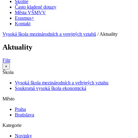
Školné
Často kladené dotazy
Města VŠMVV
Erasmus+
Kontakt
Vysoká škola mezinárodních a verejných vztahů
/
Aktuality
Aktuality
Filtr
×
Škola
Vysoká škola mezinárodních a veřejných vztahu
Soukromá vysoká škola ekonomická
Město
Praha
Bratislava
Kategorie
Novinky