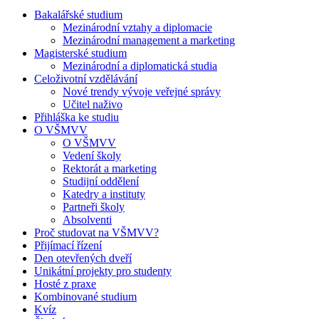
Bakalářské studium
Mezinárodní vztahy a diplomacie
Mezinárodní management a marketing
Magisterské studium
Mezinárodní a diplomatická studia
Celoživotní vzdělávání
Nové trendy vývoje veřejné správy
Učitel naživo
Přihláška ke studiu
O VŠMVV
O VŠMVV
Vedení školy
Rektorát a marketing
Studijní oddělení
Katedry a instituty
Partneři školy
Absolventi
Proč studovat na VŠMVV?
Přijímací řízení
Den otevřených dveří
Unikátní projekty pro studenty
Hosté z praxe
Kombinované studium
Kvíz