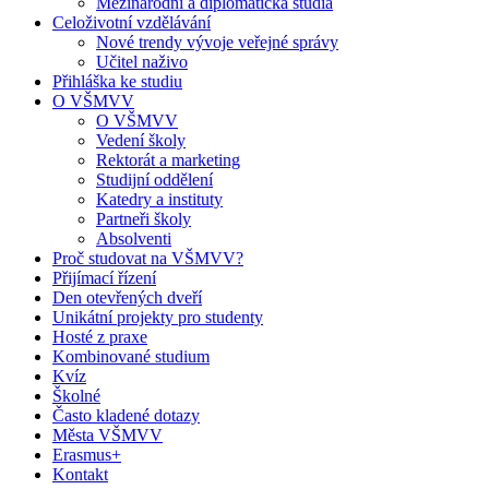
Mezinárodní a diplomatická studia
Celoživotní vzdělávání
Nové trendy vývoje veřejné správy
Učitel naživo
Přihláška ke studiu
O VŠMVV
O VŠMVV
Vedení školy
Rektorát a marketing
Studijní oddělení
Katedry a instituty
Partneři školy
Absolventi
Proč studovat na VŠMVV?
Přijímací řízení
Den otevřených dveří
Unikátní projekty pro studenty
Hosté z praxe
Kombinované studium
Kvíz
Školné
Často kladené dotazy
Města VŠMVV
Erasmus+
Kontakt