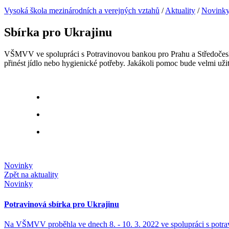
Vysoká škola mezinárodních a verejných vztahů
/
Aktuality
/
Novink
Sbírka pro Ukrajinu
VŠMVV ve spolupráci s Potravinovou bankou pro Prahu a Středočeský
přinést jídlo nebo hygienické potřeby. Jakákoli pomoc bude velmi uži
Novinky
Zpět na aktuality
Novinky
Potravinová sbírka pro Ukrajinu
Na VŠMVV proběhla ve dnech 8. - 10. 3. 2022 ve spolupráci s potrav