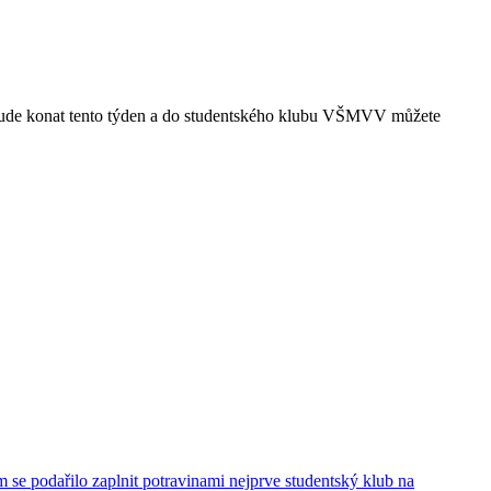
 bude konat tento týden a do studentského klubu VŠMVV můžete
se podařilo zaplnit potravinami nejprve studentský klub na