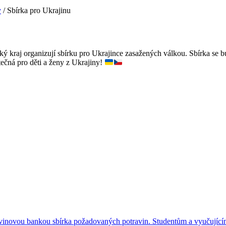
y
/
Sbírka pro Ukrajinu
 kraj organizují sbírku pro Ukrajince zasažených válkou. Sbírka se
tečná pro děti a ženy z Ukrajiny!
inovou bankou sbírka požadovaných potravin. Studentům a vyučujícím 