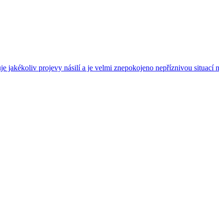
jakékoliv projevy násilí a je velmi znepokojeno nepříznivou situací n