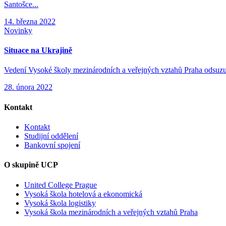
Santošce...
14. března 2022
Novinky
Situace na Ukrajině
Vedení Vysoké školy mezinárodních a veřejných vztahů Praha odsuzuje 
28. února 2022
Kontakt
Kontakt
Studijní oddělení
Bankovní spojení
O skupině UCP
United College Prague
Vysoká škola hotelová a ekonomická
Vysoká škola logistiky
Vysoká škola mezinárodních a veřejných vztahů Praha