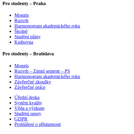
Pro studenty – Praha
Moggis
Rozvrh
Harmonogram akademického roku
Školné
Studijní plány
Knihovna
Pro studenty – Bratislava
Moggis
Rozvrh – Zimní semestr – PS
Harmonogram akademického roku
Závěrečné zkoušky
Závěrečné práce
Úřední deska
Systém kvality
Věda a výzkum
Studijní opory
GDPR
Prohlášení o přístupnosti