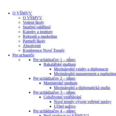
O VŠMVV
O VŠMVV
Vedení školy
Studijní oddělení
Katedry a instituty
Rektorát a marketing
Partneři školy
Absolventi
Konference Nové Trendy
Pro uchazeče
Pre uchádzačov 1 – stĺpec
Bakalářské studium
Mezinárodní vztahy a diplomacie
Mezinárodní management a marketin
Pre uchádzačov 2 – stĺpec
Magisterské studium
Mezinárodní a diplomatická studia
Pre uchádzačov 3 – stĺpec
Celoživotní vzdělávání
Nové trendy vývoje veřejné správy
Učitel naživo
Pre uchádzačov 4 – stĺpec
Proč studovat na VŠMVV?