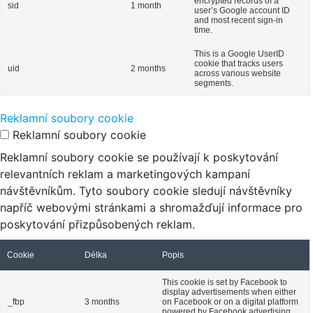
encrypted records of a
sid
1 month
user’s Google account ID
and most recent sign-in
time.
This is a Google UserID
cookie that tracks users
uid
2 months
across various website
segments.
Reklamní soubory cookie
Reklamní soubory cookie
Reklamní soubory cookie se používají k poskytování
relevantních reklam a marketingových kampaní
návštěvníkům. Tyto soubory cookie sledují návštěvníky
napříč webovými stránkami a shromažďují informace pro
poskytování přizpůsobených reklam.
Cookie
Délka
Popis
This cookie is set by Facebook to
display advertisements when either
_fbp
3 months
on Facebook or on a digital platform
powered by Facebook advertising,