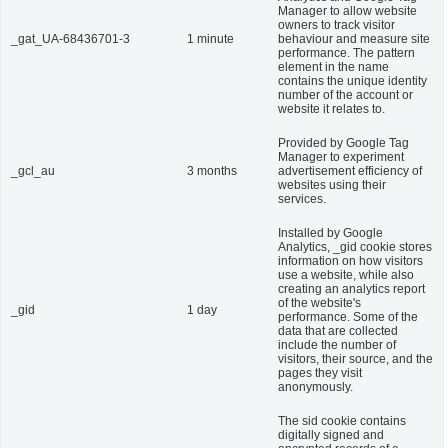
Manager to allow website
owners to track visitor
_gat_UA-68436701-3
1 minute
behaviour and measure site
performance. The pattern
element in the name
contains the unique identity
number of the account or
website it relates to.
Provided by Google Tag
Manager to experiment
_gcl_au
3 months
advertisement efficiency of
websites using their
services.
Installed by Google
Analytics, _gid cookie stores
information on how visitors
use a website, while also
creating an analytics report
of the website's
_gid
1 day
performance. Some of the
data that are collected
include the number of
visitors, their source, and the
pages they visit
anonymously.
The sid cookie contains
digitally signed and