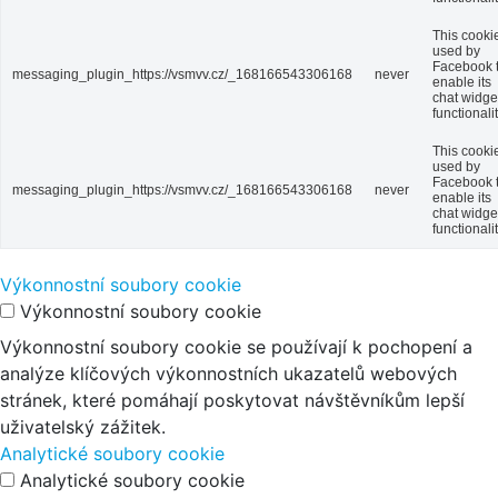
This cookie
used by
Facebook 
messaging_plugin_https://vsmvv.cz/_168166543306168
never
enable its
chat widge
functionalit
This cookie
used by
Facebook 
messaging_plugin_https://vsmvv.cz/_168166543306168
never
enable its
chat widge
functionalit
Výkonnostní soubory cookie
Výkonnostní soubory cookie
Výkonnostní soubory cookie se používají k pochopení a
analýze klíčových výkonnostních ukazatelů webových
stránek, které pomáhají poskytovat návštěvníkům lepší
uživatelský zážitek.
Analytické soubory cookie
Analytické soubory cookie