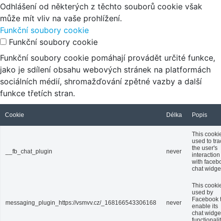
Odhlášení od některých z těchto souborů cookie však
může mít vliv na vaše prohlížení.
Funkční soubory cookie
Funkční soubory cookie
Funkční soubory cookie pomáhají provádět určité funkce,
jako je sdílení obsahu webových stránek na platformách
sociálních médií, shromažďování zpětné vazby a další
funkce třetích stran.
Cookie
Délka
Popis
This cookie
used to tra
the user's
__fb_chat_plugin
never
interaction
with faceb
chat widge
This cookie
used by
Facebook 
messaging_plugin_https://vsmvv.cz/_168166543306168
never
enable its
chat widge
functionalit