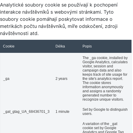
Analytické soubory cookie se používají k pochopení
interakce návštěvníků s webovými stránkami. Tyto
soubory cookie pomáhají poskytovat informace o
metrikách počtu návštěvníků, míře odskočení, zdroji
návštěvnosti atd.
Cookie
Délka
Popis
The _ga cookie, installed by
Google Analytics, calculates
visitor, session and
campaign data and also
keeps track of site usage for
_ga
2 years
the site's analytics report.
The cookie stores
information anonymously
and assigns a randomly
generated number to
recognize unique visitors.
Set by Google to distinguish
_gat_gtag_UA_68436701_3
1 minute
users.
A variation of the _gat
cookie set by Google
Analytics and Google Tag