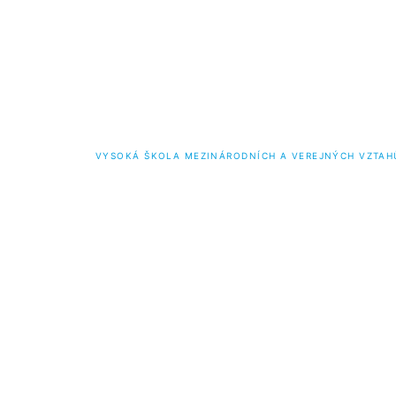
VYSOKÁ ŠKOLA MEZINÁRODNÍCH A VEREJNÝCH VZTAH
Bakalářské studium
Magist
Mezinárodní vztahy a diplomacie
Mezinárod
Mezinárodní management a marketing