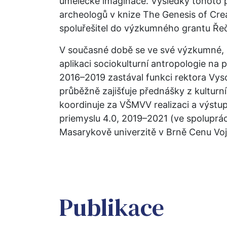
umělecké imaginace. Výsledky tohoto p
archeologů v knize The Genesis of Crea
spoluřešitel do výzkumného grantu Ře
V současné době se ve své výzkumné, p
aplikaci sociokulturní antropologie na 
2016–2019 zastával funkci rektora Vyso
průběžně zajišťuje přednášky z kulturní
koordinuje za VŠMVV realizaci a výst
priemyslu 4.0, 2019–2021 (ve spolupráci
Masarykově univerzitě v Brně Cenu Vo
Publikace