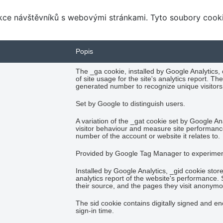
rakce návštěvníků s webovými stránkami. Tyto soubory coo
Popis
The _ga cookie, installed by Google Analytics,
of site usage for the site's analytics report.
generated number to recognize unique visitors
Set by Google to distinguish users.
A variation of the _gat cookie set by Google A
visitor behaviour and measure site performanc
number of the account or website it relates to.
Provided by Google Tag Manager to experiment 
Installed by Google Analytics, _gid cookie stor
analytics report of the website's performance. 
their source, and the pages they visit anonymo
The sid cookie contains digitally signed and e
sign-in time.