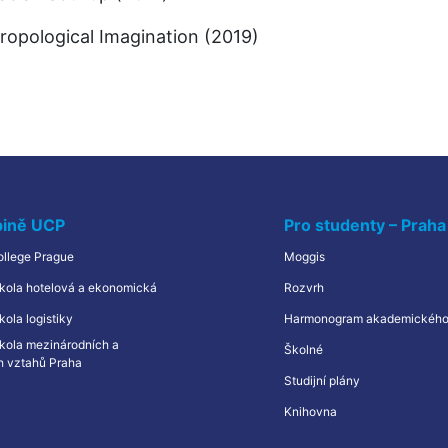
hropological Imagination (2019)
pině UCP
Pro studenty – Praha
ollege Prague
Moggis
kola hotelová a ekonomická
Rozvrh
ola logistiky
Harmonogram akademického
kola mezinárodních a
Školné
h vztahů Praha
Studijní plány
Knihovna