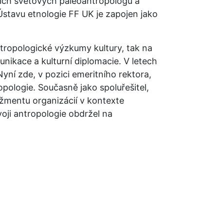
ích světových paleoantropologů a 
Ústavu etnologie FF UK je zapojen jako 
tropologické výzkumy kultury, tak na 
nikace a kulturní diplomacie. V letech 
ní zde, v pozici emeritního rektora, 
opologie. Současně jako spoluřešitel, 
mentu organizácií v kontexte 
oji antropologie obdržel na 