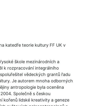
Často kladené dotazy
Kvíz
Školné
Města VŠMVV
Erasmus+
a katedře teorie kultury FF UK v 
 Vysoké škole mezinárodních a 
l k rozpracování integrálního 
 spoluřešitel vědeckých grantů řadu 
ultury. Je autorem mnoha odborných 
ějiny antropologie byla oceněna 
k 2004. Společně s českou 
kořenů lidské kreativity a geneze 