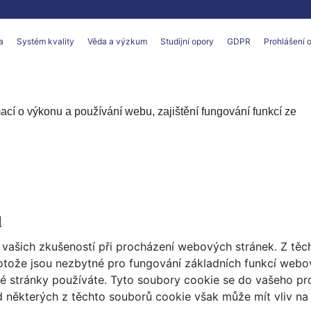
a
Systém kvality
Věda a výzkum
Studijní opory
GDPR
Prohlášení o
í o výkonu a používání webu, zajištění fungování funkcí ze
ů
 vašich zkušeností při procházení webových stránek. Z těc
rotože jsou nezbytné pro fungování základních funkcí webo
é stránky používáte. Tyto soubory cookie se do vašeho pr
 některých z těchto souborů cookie však může mít vliv na 