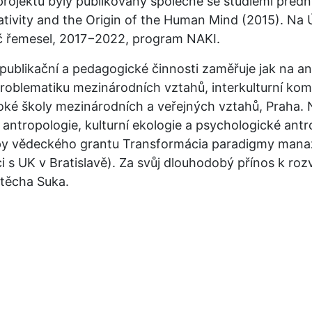
rojektu byly publikovány společně se studiemi předn
tivity and the Origin of the Human Mind (2015). Na 
č řemesel, 2017−2022, program NAKI.
ublikační a pedagogické činnosti zaměřuje jak na an
problematiku mezinárodních vztahů, interkulturní komu
ké školy mezinárodních a veřejných vztahů, Praha. Ny
 antropologie, kulturní ekologie a psychologické antr
upy vědeckého grantu Transformácia paradigmy manaž
 s UK v Bratislavě). Za svůj dlouhodobý přínos k rozv
jtěcha Suka.