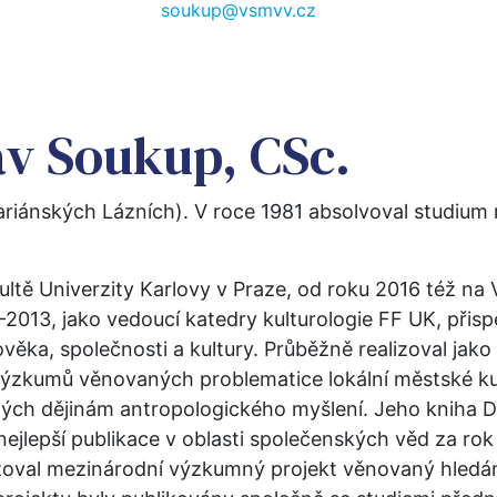
soukup@vsmvv.cz
av Soukup, CSc.
ariánských Lázních). V roce 1981 absolvoval studium n
ultě Univerzity Karlovy v Praze, od roku 2016 též na
2013, jako vedoucí katedry kulturologie FF UK, přispě
věka, společnosti a kultury. Průběžně realizoval jako
ýzkumů věnovaných problematice lokální městské k
ých dějinám antropologického myšlení. Jeho kniha D
nejlepší publikace v oblasti společenských věd za ro
oval mezinárodní výzkumný projekt věnovaný hledání 