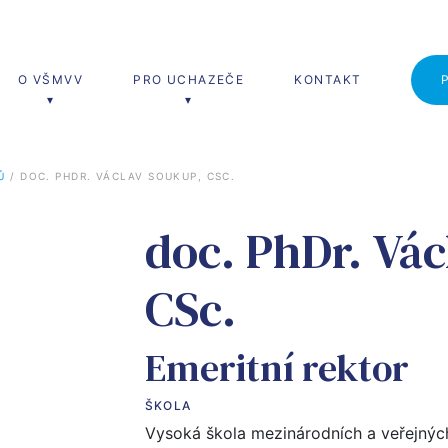
O VŠMVV
PRO UCHAZEČE
KONTAKT
Ů
 / 
DOC. PHDR. VÁCLAV SOUKUP, CSC.
erské studium
Celoživotní vzdělávání
doc. PhDr. Vá
ní a diplomatická studia
Nové trendy vývoje veřejné sprá
Učitel naživo
CSc.
Emeritní rektor
ŠKOLA
Vysoká škola mezinárodních a veřejnýc