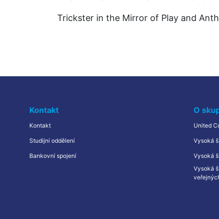
Trickster in the Mirror of Play and Ant
Kontakt
O sku
Kontakt
United C
Studijní oddělení
Vysoká š
Bankovní spojení
Vysoká šk
Vysoká š
veřejnýc