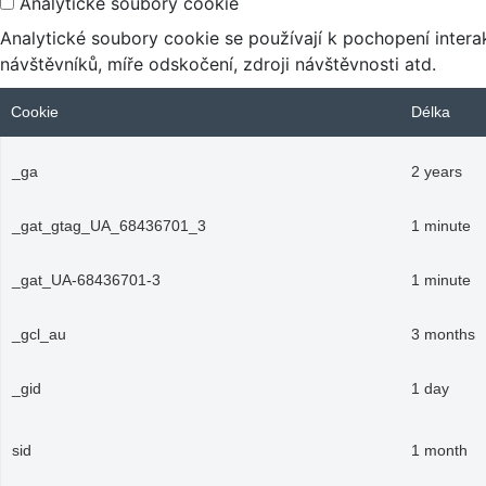
Analytické soubory cookie
Analytické soubory cookie se používají k pochopení inte
návštěvníků, míře odskočení, zdroji návštěvnosti atd.
Cookie
Délka
_ga
2 years
_gat_gtag_UA_68436701_3
1 minute
_gat_UA-68436701-3
1 minute
_gcl_au
3 months
_gid
1 day
sid
1 month