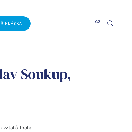
CZ
PŘIHLÁŠKA
Proč studovat na VŠMVV?
clav Soukup,
Přijímací řízení
vy
Den otevřených dveří
Unikátní projekty pro studenty
Hosté z praxe
Kombinované studium
h vztahů Praha