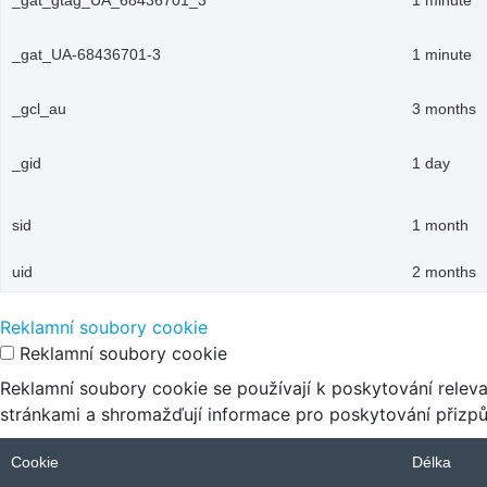
_gat_gtag_UA_68436701_3
1 minute
_gat_UA-68436701-3
1 minute
_gcl_au
3 months
_gid
1 day
sid
1 month
uid
2 months
Reklamní soubory cookie
Reklamní soubory cookie
Reklamní soubory cookie se používají k poskytování relev
stránkami a shromažďují informace pro poskytování přizp
Cookie
Délka