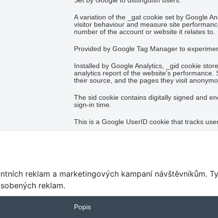
Set by Google to distinguish users.
A variation of the _gat cookie set by Google A
visitor behaviour and measure site performanc
number of the account or website it relates to.
Provided by Google Tag Manager to experiment 
Installed by Google Analytics, _gid cookie stor
analytics report of the website's performance. 
their source, and the pages they visit anonymo
The sid cookie contains digitally signed and e
sign-in time.
This is a Google UserID cookie that tracks us
antních reklam a marketingových kampaní návštěvníkům. Ty
ůsobených reklam.
Popis