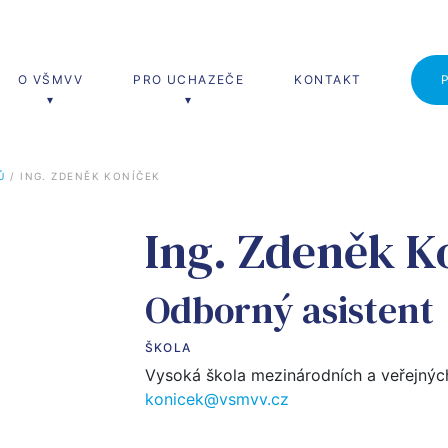
O VŠMVV
PRO UCHAZEČE
KONTAKT
Ů
 / 
ING. ZDENĚK KONÍČEK
erské studium
Celoživotní vzdělávání
Ing. Zdeněk K
ní a diplomatická studia
Nové trendy vývoje veřejné sprá
Učitel naživo
Odborný asistent
ŠKOLA
Vysoká škola mezinárodních a veřejnýc
konicek@vsmvv.cz