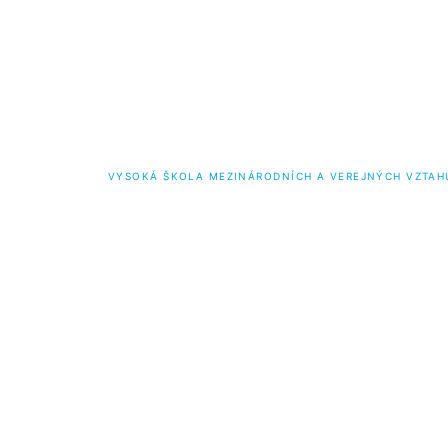
VYSOKÁ ŠKOLA MEZINÁRODNÍCH A VEREJNÝCH VZTAH
Bakalářské studium
Magist
Mezinárodní vztahy a diplomacie
Mezinárod
Mezinárodní management a marketing