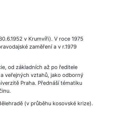
Často kladené dotazy
Kvíz
Školné
30.6.1952 v Krumvíři). V roce 1975 
Města VŠMVV
ravodajské zaměření a v r.1979 
Erasmus+
e, od základních až po ředitele 
a veřejných vztahů, jako odborný 
iverzitě Praha. Přednáší tématiku 
činu.
ělehradě (v průběhu kosovské krize).