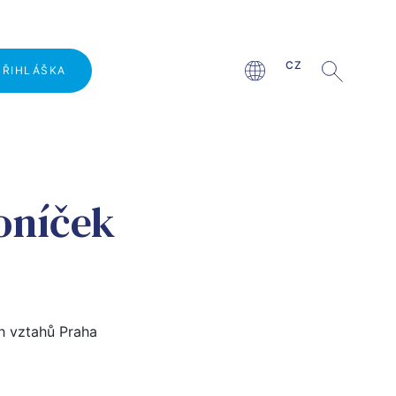
CZ
PŘIHLÁŠKA
Proč studovat na VŠMVV?
oníček
Přijímací řízení
vy
Den otevřených dveří
Unikátní projekty pro studenty
Hosté z praxe
h vztahů Praha
Kombinované studium