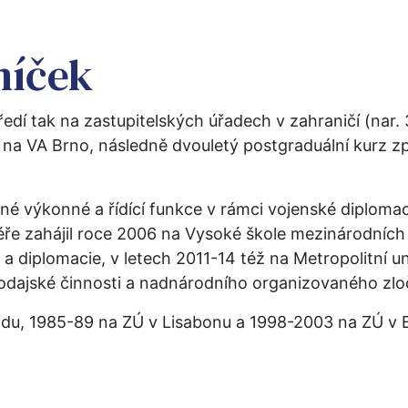
níček
ředí tak na zastupitelských úřadech v zahraničí (nar. 
na VA Brno, následně dvouletý postgraduální kurz zp
né výkonné a řídící funkce v rámci vojenské diplomaci
ře zahájil roce 2006 na Vysoké škole mezinárodních 
a diplomacie, v letech 2011-14 též na Metropolitní un
vodajské činnosti a nadnárodního organizovaného zlo
du, 1985-89 na ZÚ v Lisabonu a 1998-2003 na ZÚ v B