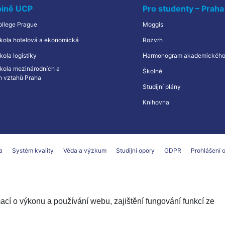
pině UCP
Pro studenty – Praha
ollege Prague
Moggis
kola hotelová a ekonomická
Rozvrh
ola logistiky
Harmonogram akademického
kola mezinárodních a
Školné
h vztahů Praha
Studijní plány
Knihovna
a
Systém kvality
Věda a výzkum
Studijní opory
GDPR
Prohlášení o
í o výkonu a používání webu, zajištění fungování funkcí ze