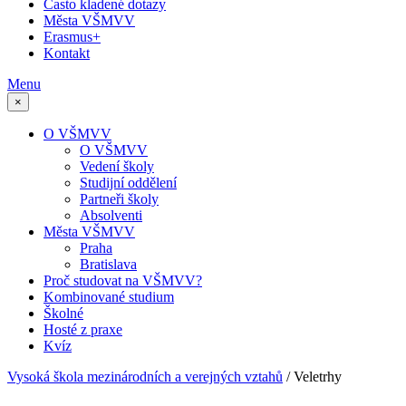
Často kladené dotazy
Města VŠMVV
Erasmus+
Kontakt
Menu
×
O VŠMVV
O VŠMVV
Vedení školy
Studijní oddělení
Partneři školy
Absolventi
Města VŠMVV
Praha
Bratislava
Proč studovat na VŠMVV?
Kombinované studium
Školné
Hosté z praxe
Kvíz
Vysoká škola mezinárodních a verejných vztahů
/
Veletrhy