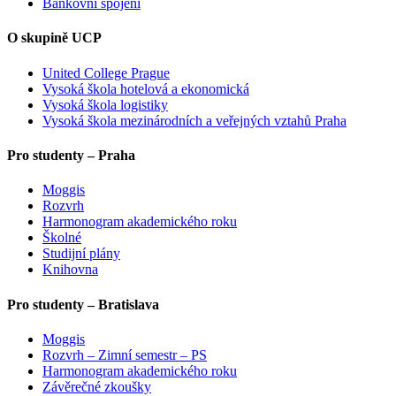
Bankovní spojení
O skupině UCP
United College Prague
Vysoká škola hotelová a ekonomická
Vysoká škola logistiky
Vysoká škola mezinárodních a veřejných vztahů Praha
Pro studenty – Praha
Moggis
Rozvrh
Harmonogram akademického roku
Školné
Studijní plány
Knihovna
Pro studenty – Bratislava
Moggis
Rozvrh – Zimní semestr – PS
Harmonogram akademického roku
Závěrečné zkoušky