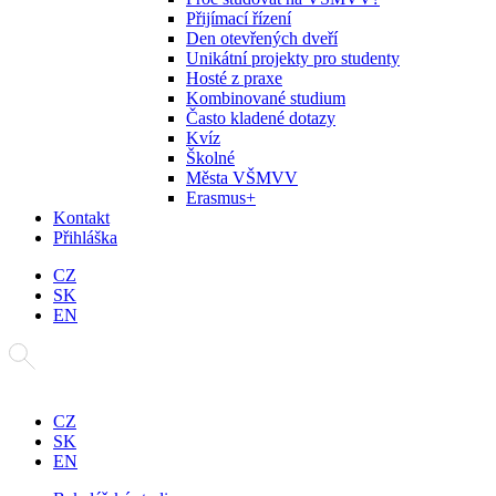
Přijímací řízení
Den otevřených dveří
Unikátní projekty pro studenty
Hosté z praxe
Kombinované studium
Často kladené dotazy
Kvíz
Školné
Města VŠMVV
Erasmus+
Kontakt
Přihláška
CZ
SK
EN
CZ
SK
EN