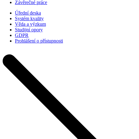
Závěrečné práce
Úřední deska
Systém kvality
Věda a výzkum
Studijní opory
GDPR
Prohlášení o přístupnosti