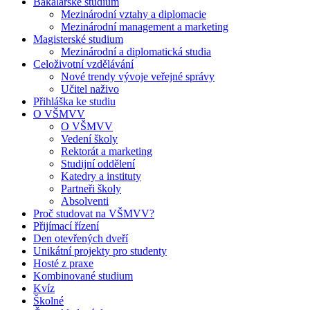
Bakalářské studium
Mezinárodní vztahy a diplomacie
Mezinárodní management a marketing
Magisterské studium
Mezinárodní a diplomatická studia
Celoživotní vzdělávání
Nové trendy vývoje veřejné správy
Učitel naživo
Přihláška ke studiu
O VŠMVV
O VŠMVV
Vedení školy
Rektorát a marketing
Studijní oddělení
Katedry a instituty
Partneři školy
Absolventi
Proč studovat na VŠMVV?
Přijímací řízení
Den otevřených dveří
Unikátní projekty pro studenty
Hosté z praxe
Kombinované studium
Kvíz
Školné