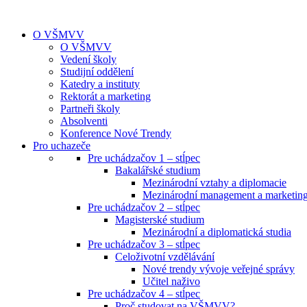
O VŠMVV
O VŠMVV
Vedení školy
Studijní oddělení
Katedry a instituty
Rektorát a marketing
Partneři školy
Absolventi
Konference Nové Trendy
Pro uchazeče
Pre uchádzačov 1 – stĺpec
Bakalářské studium
Mezinárodní vztahy a diplomacie
Mezinárodní management a marketin
Pre uchádzačov 2 – stĺpec
Magisterské studium
Mezinárodní a diplomatická studia
Pre uchádzačov 3 – stĺpec
Celoživotní vzdělávání
Nové trendy vývoje veřejné správy
Učitel naživo
Pre uchádzačov 4 – stĺpec
Proč studovat na VŠMVV?