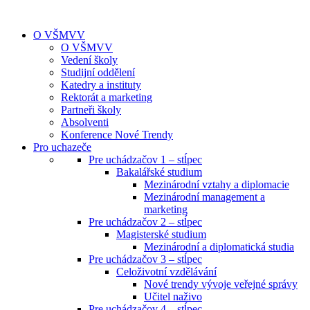
O VŠMVV
O VŠMVV
Vedení školy
Studijní oddělení
Katedry a instituty
Rektorát a marketing
Partneři školy
Absolventi
Konference Nové Trendy
Pro uchazeče
Pre uchádzačov 1 – stĺpec
Bakalářské studium
Mezinárodní vztahy a diplomacie
Mezinárodní management a
marketing
Pre uchádzačov 2 – stĺpec
Magisterské studium
Mezinárodní a diplomatická studia
Pre uchádzačov 3 – stĺpec
Celoživotní vzdělávání
Nové trendy vývoje veřejné správy
Učitel naživo
Pre uchádzačov 4 – stĺpec