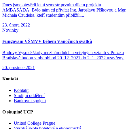
Dnes jsme otevřeli letní semestr prvním dílem projektu
AMBASÁDA. Bylo nám ctí přivítat Ing. Jaroslavu Plškovou a Mgr.
Michala Czudeka, kteří studentům přiblížili...
23. února 2022
Novinky
Fungování VŠMVV během Vánočních svátků
Budovy Vysoké školy mezinárodních a veřejných vztahů v Praze a
Bratislavě budou v období od 20. 12. 2021 do 2. 1. 2022 uzavřeny.
20. prosince 2021
Kontakt
Kontakt
Studijní oddělení
Bankovní spojení
O skupině UCP
United College Prague
Vysoká škola hotelová a ekonomická