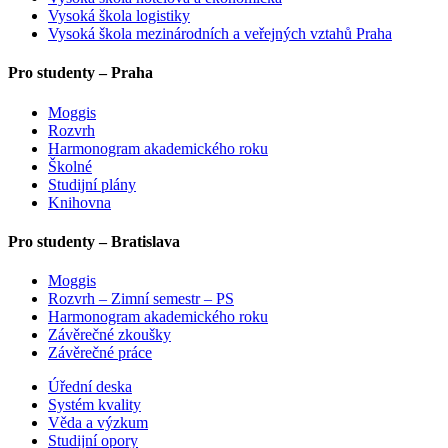
Vysoká škola logistiky
Vysoká škola mezinárodních a veřejných vztahů Praha
Pro studenty – Praha
Moggis
Rozvrh
Harmonogram akademického roku
Školné
Studijní plány
Knihovna
Pro studenty – Bratislava
Moggis
Rozvrh – Zimní semestr – PS
Harmonogram akademického roku
Závěrečné zkoušky
Závěrečné práce
Úřední deska
Systém kvality
Věda a výzkum
Studijní opory