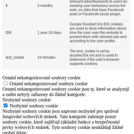
relevant advertisements to users by
fr
3 months
tracking user behaviour across the
web, on sites that have Facebook
pixel or Facebook social plugin.
Google DoubleClick IDE cookies
are used to store information about
IDE
1 year 24 days
how the user uses the website to
present them with relevant ads and
according to the user profile.
The test_cookie is set by
doubleclick.net and is used to
test_cookie
15 minutes
determine if the user's browser
supports cookies.
Ostatní nekategorizované soubory cookie
Ostatní nekategorizované soubory cookie
Ostatní nekategorizované soubory cookie jsou ty, které se analyzují
a zatím nebyly zařazeny do žádné kategorie.
Nezbytné soubory cookie
Nezbytné soubory cookie
Nezbytné soubory cookie jsou naprosto nezbytné pro správné
fungování webových stránek. Tato kategorie zahrnuje pouze
soubory cookie, které zajišťují základní funkce a bezpečnostní
prvky webových stránek. Tyto soubory cookie neukládají žádné
osobní údaje.