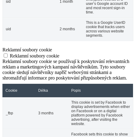
sid
1 month
user’s Google account ID
and most recent sign-in
time.
This is a Google UserID
cookie that tracks users
uid
2 months
across various website
segments.
Reklamní soubory cookie
Reklamní soubory cookie
Reklamní soubory cookie se používají k poskytování relevantních
reklam a marketingových kampaní návštěvníkům. Tyto soubory
cookie sledují návštěvníky napříč webovými stránkami a
shromažďují informace pro poskytování přizpůsobených reklam.
Cookie
Délka
Popis
This cookie is set by Facebook to
display advertisements when either
on Facebook or on a digital
_fbp
3 months
platform powered by Facebook
advertising, after visiting the
website.
Facebook sets this cookie to show