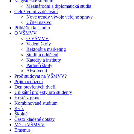
Magisterské studium
Mezinárodní a diplomatická studia
Celoživotní vzdělávání
Nové trendy vývoje veřejné správy
Učitel naživo
Přihláška ke studiu
O VŠMVV
O VŠMVV
Vedení školy
Rektorát a marketing
Studijní oddělení
Katedry a instituty
Partneři školy
Absolventi
Proč studovat na VŠMVV?
Přijímací řízení
Den otevřených dveří
Unikátní projekty pro studenty
Hosté z praxe
Kombinované studium
Kvíz
Školné
Často kladené dotazy
Města VŠMVV
Erasmus+