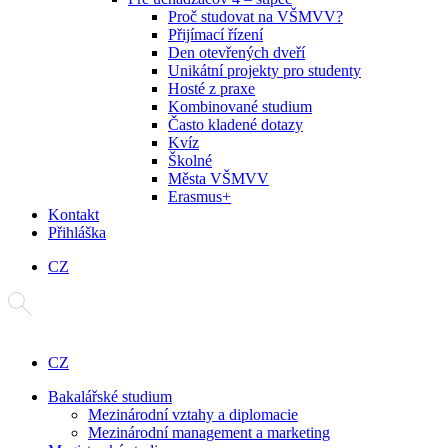
Proč studovat na VŠMVV?
Přijímací řízení
Den otevřených dveří
Unikátní projekty pro studenty
Hosté z praxe
Kombinované studium
Často kladené dotazy
Kvíz
Školné
Města VŠMVV
Erasmus+
Kontakt
Přihláška
CZ
CZ
Bakalářské studium
Mezinárodní vztahy a diplomacie
Mezinárodní management a marketing