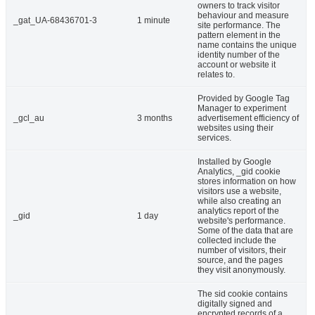
owners to track visitor
behaviour and measure
_gat_UA-68436701-3
1 minute
site performance. The
pattern element in the
name contains the unique
identity number of the
account or website it
relates to.
Provided by Google Tag
Manager to experiment
_gcl_au
3 months
advertisement efficiency of
websites using their
services.
Installed by Google
Analytics, _gid cookie
stores information on how
visitors use a website,
while also creating an
analytics report of the
_gid
1 day
website's performance.
Some of the data that are
collected include the
number of visitors, their
source, and the pages
they visit anonymously.
The sid cookie contains
digitally signed and
encrypted records of a