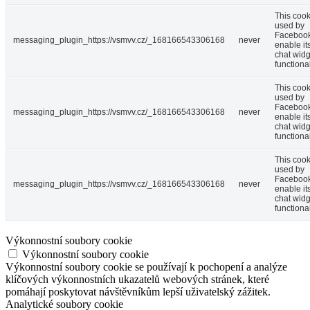
This cook
used by
Facebook
messaging_plugin_https://vsmvv.cz/_168166543306168
never
enable it
chat widg
functional
This cook
used by
Facebook
messaging_plugin_https://vsmvv.cz/_168166543306168
never
enable it
chat widg
functional
This cook
used by
Facebook
messaging_plugin_https://vsmvv.cz/_168166543306168
never
enable it
chat widg
functional
Výkonnostní soubory cookie
Výkonnostní soubory cookie
Výkonnostní soubory cookie se používají k pochopení a analýze
klíčových výkonnostních ukazatelů webových stránek, které
pomáhají poskytovat návštěvníkům lepší uživatelský zážitek.
Analytické soubory cookie