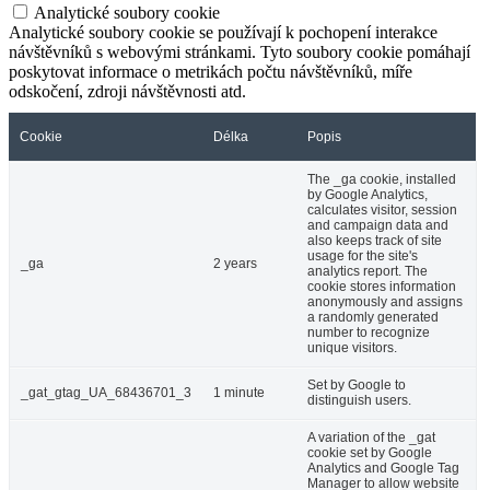
Analytické soubory cookie
Analytické soubory cookie se používají k pochopení interakce
návštěvníků s webovými stránkami. Tyto soubory cookie pomáhají
poskytovat informace o metrikách počtu návštěvníků, míře
odskočení, zdroji návštěvnosti atd.
Cookie
Délka
Popis
The _ga cookie, installed
by Google Analytics,
calculates visitor, session
and campaign data and
also keeps track of site
usage for the site's
_ga
2 years
analytics report. The
cookie stores information
anonymously and assigns
a randomly generated
number to recognize
unique visitors.
Set by Google to
_gat_gtag_UA_68436701_3
1 minute
distinguish users.
A variation of the _gat
cookie set by Google
Analytics and Google Tag
Manager to allow website