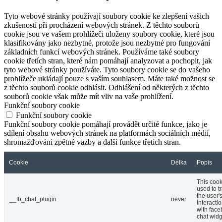
Tyto webové stránky používají soubory cookie ke zlepšení vašich
zkušeností při procházení webových stránek. Z těchto souborů
cookie jsou ve vašem prohlížeči uloženy soubory cookie, které jsou
klasifikovány jako nezbytné, protože jsou nezbytné pro fungování
základních funkcí webových stránek. Používáme také soubory
cookie třetích stran, které nám pomáhají analyzovat a pochopit, jak
tyto webové stránky používáte. Tyto soubory cookie se do vašeho
prohlížeče ukládají pouze s vaším souhlasem. Máte také možnost se
z těchto souborů cookie odhlásit. Odhlášení od některých z těchto
souborů cookie však může mít vliv na vaše prohlížení.
Funkční soubory cookie
Funkční soubory cookie
Funkční soubory cookie pomáhají provádět určité funkce, jako je
sdílení obsahu webových stránek na platformách sociálních médií,
shromažďování zpětné vazby a další funkce třetích stran.
Cookie
Délka
Popis
This cook
used to t
the user'
__fb_chat_plugin
never
interacti
with fac
chat widg