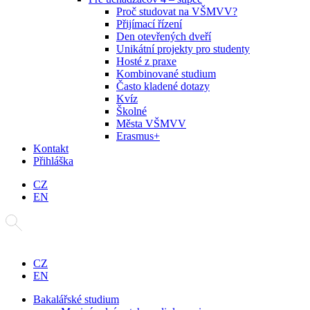
Proč studovat na VŠMVV?
Přijímací řízení
Den otevřených dveří
Unikátní projekty pro studenty
Hosté z praxe
Kombinované studium
Často kladené dotazy
Kvíz
Školné
Města VŠMVV
Erasmus+
Kontakt
Přihláška
CZ
EN
CZ
EN
Bakalářské studium