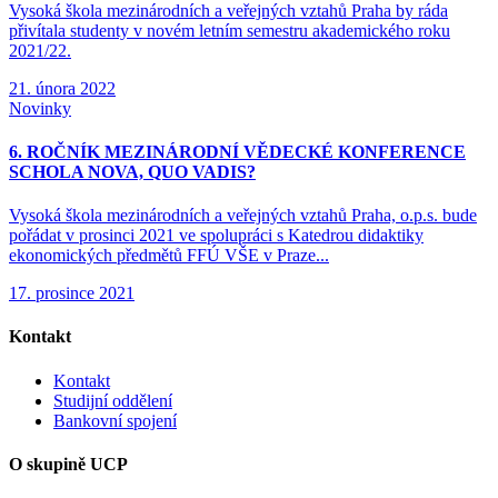
Vysoká škola mezinárodních a veřejných vztahů Praha by ráda
přivítala studenty v novém letním semestru akademického roku
2021/22.
21. února 2022
Novinky
6. ROČNÍK MEZINÁRODNÍ VĚDECKÉ KONFERENCE
SCHOLA NOVA, QUO VADIS?
Vysoká škola mezinárodních a veřejných vztahů Praha, o.p.s. bude
pořádat v prosinci 2021 ve spolupráci s Katedrou didaktiky
ekonomických předmětů FFÚ VŠE v Praze...
17. prosince 2021
Kontakt
Kontakt
Studijní oddělení
Bankovní spojení
O skupině UCP