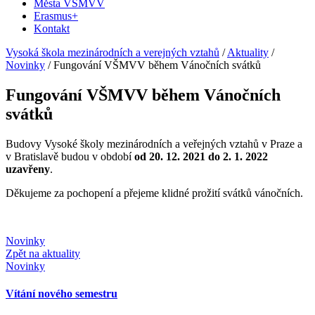
Města VŠMVV
Erasmus+
Kontakt
Vysoká škola mezinárodních a verejných vztahů
/
Aktuality
/
Novinky
/
Fungování VŠMVV během Vánočních svátků
Fungování VŠMVV během Vánočních
svátků
Budovy Vysoké školy mezinárodních a veřejných vztahů v Praze a
v Bratislavě budou v období
od 20. 12. 2021 do 2. 1. 2022
uzavřeny
.
Děkujeme za pochopení a přejeme klidné prožití svátků vánočních.
Novinky
Zpět na aktuality
Novinky
Vítání nového semestru