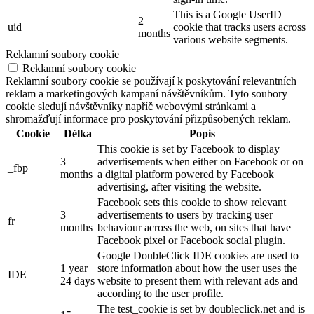
This is a Google UserID
2
uid
cookie that tracks users across
months
various website segments.
Reklamní soubory cookie
Reklamní soubory cookie
Reklamní soubory cookie se používají k poskytování relevantních
reklam a marketingových kampaní návštěvníkům. Tyto soubory
cookie sledují návštěvníky napříč webovými stránkami a
shromažďují informace pro poskytování přizpůsobených reklam.
Cookie
Délka
Popis
This cookie is set by Facebook to display
3
advertisements when either on Facebook or on
_fbp
months
a digital platform powered by Facebook
advertising, after visiting the website.
Facebook sets this cookie to show relevant
3
advertisements to users by tracking user
fr
months
behaviour across the web, on sites that have
Facebook pixel or Facebook social plugin.
Google DoubleClick IDE cookies are used to
1 year
store information about how the user uses the
IDE
24 days
website to present them with relevant ads and
according to the user profile.
The test_cookie is set by doubleclick.net and is