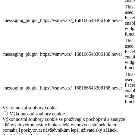
chat 
This 
used
Face
messaging_plugin_https://vsmvv.cz/_168166543306168
never
enabl
widg
funct
This 
used
Face
messaging_plugin_https://vsmvv.cz/_168166543306168
never
enabl
widg
funct
This 
used
Face
messaging_plugin_https://vsmvv.cz/_168166543306168
never
enabl
widg
funct
Výkonnostní soubory cookie
Výkonnostní soubory cookie
Výkonnostní soubory cookie se používají k pochopení a analýze
klíčových výkonnostních ukazatelů webových stránek, které
pomáhají poskytovat návštěvníkům lepší uživatelský zážitek.