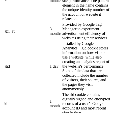
minute
site performance. The pattern
element in the name contains
the unique identity number of
the account or website it
relates to.
Provided by Google Tag
3
Manager to experiment
_gcl_au
months
advertisement efficiency of
websites using their services.
Installed by Google
Analytics, _gid cookie stores
information on how visitors
use a website, while also
creating an analytics report of
_gid
1 day
the website's performance.
Some of the data that are
collected include the number
of visitors, their source, and
the pages they visit
anonymously.
The sid cookie contains
digitally signed and encrypted
1
sid
records of a user’s Google
month
account ID and most recent
sign-in time.