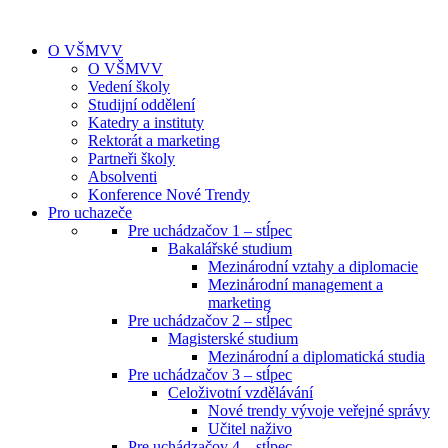
O VŠMVV
O VŠMVV
Vedení školy
Studijní oddělení
Katedry a instituty
Rektorát a marketing
Partneři školy
Absolventi
Konference Nové Trendy
Pro uchazeče
Pre uchádzačov 1 – stĺpec
Bakalářské studium
Mezinárodní vztahy a diplomacie
Mezinárodní management a
marketing
Pre uchádzačov 2 – stĺpec
Magisterské studium
Mezinárodní a diplomatická studia
Pre uchádzačov 3 – stĺpec
Celoživotní vzdělávání
Nové trendy vývoje veřejné správy
Učitel naživo
Pre uchádzačov 4 – stĺpec