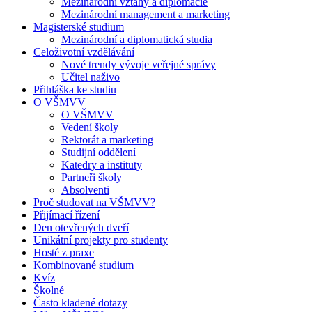
Mezinárodní vztahy a diplomacie
Mezinárodní management a marketing
Magisterské studium
Mezinárodní a diplomatická studia
Celoživotní vzdělávání
Nové trendy vývoje veřejné správy
Učitel naživo
Přihláška ke studiu
O VŠMVV
O VŠMVV
Vedení školy
Rektorát a marketing
Studijní oddělení
Katedry a instituty
Partneři školy
Absolventi
Proč studovat na VŠMVV?
Přijímací řízení
Den otevřených dveří
Unikátní projekty pro studenty
Hosté z praxe
Kombinované studium
Kvíz
Školné
Často kladené dotazy