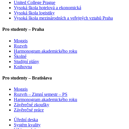
United College Prague
Vysoká škola hotelová a ekonomická
Vysoká škola logistiky
Vysoká škola mezinárodních a veřejných vztahů Praha
Pro studenty – Praha
Moggis
Rozvrh
Harmonogram akademického roku
Školné
Studijní plány
Knihovna
Pro studenty – Bratislava
Moggis
Rozvrh – Zimní semestr – PS
Harmonogram akademického roku
Závěrečné zkoušky
Závěrečné práce
Úřední deska
Systém kvality