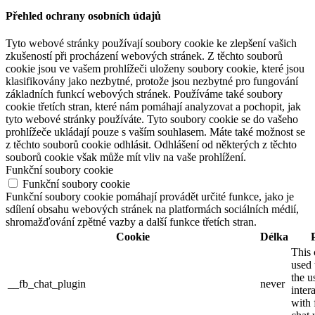
Přehled ochrany osobních údajů
Tyto webové stránky používají soubory cookie ke zlepšení vašich
zkušeností při procházení webových stránek. Z těchto souborů
cookie jsou ve vašem prohlížeči uloženy soubory cookie, které jsou
klasifikovány jako nezbytné, protože jsou nezbytné pro fungování
základních funkcí webových stránek. Používáme také soubory
cookie třetích stran, které nám pomáhají analyzovat a pochopit, jak
tyto webové stránky používáte. Tyto soubory cookie se do vašeho
prohlížeče ukládají pouze s vaším souhlasem. Máte také možnost se
z těchto souborů cookie odhlásit. Odhlášení od některých z těchto
souborů cookie však může mít vliv na vaše prohlížení.
Funkční soubory cookie
Funkční soubory cookie
Funkční soubory cookie pomáhají provádět určité funkce, jako je
sdílení obsahu webových stránek na platformách sociálních médií,
shromažďování zpětné vazby a další funkce třetích stran.
Cookie
Délka
This 
used 
the u
__fb_chat_plugin
never
inter
with