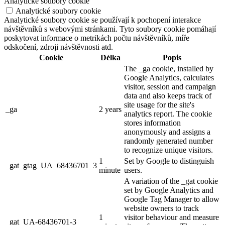
Analytické soubory cookie
Analytické soubory cookie
Analytické soubory cookie se používají k pochopení interakce
návštěvníků s webovými stránkami. Tyto soubory cookie pomáhají
poskytovat informace o metrikách počtu návštěvníků, míře
odskočení, zdroji návštěvnosti atd.
Cookie
Délka
Popis
The _ga cookie, installed by
Google Analytics, calculates
visitor, session and campaign
data and also keeps track of
site usage for the site's
_ga
2 years
analytics report. The cookie
stores information
anonymously and assigns a
randomly generated number
to recognize unique visitors.
1
Set by Google to distinguish
_gat_gtag_UA_68436701_3
minute
users.
A variation of the _gat cookie
set by Google Analytics and
Google Tag Manager to allow
website owners to track
1
visitor behaviour and measure
_gat_UA-68436701-3