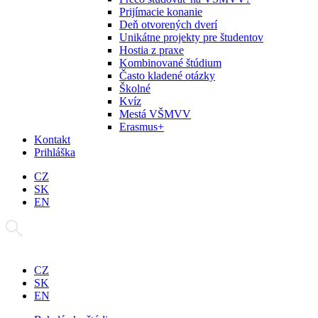
Prijímacie konanie
Deň otvorených dverí
Unikátne projekty pre študentov
Hostia z praxe
Kombinované štúdium
Často kladené otázky
Školné
Kvíz
Mestá VŠMVV
Erasmus+
Kontakt
Prihláška
CZ
SK
EN
CZ
SK
EN