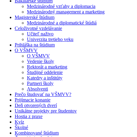
Bakalárske štúdium
Medzinárodné vzťahy a diplomacia
Medzinárodný management a marketing
Magisterské štúdium
Medzinárodné a diplomatické štúdiá
Celoživotné vzdelávanie
Učiteľ naživo
Univerzita tretieho veku
Prihláška na štúdium
O VŠMVV
O VŠMVV
Vedenie školy
Rektorát a marketing
Študijné oddelenie
Katedry a inštitúty
Partneri školy
Absolventi
Prečo študovať na VŠMVV?
Prijímacie konanie
Deň otvorených dverí
Unikátne projekty pre študentov
Hostia z praxe
Kvíz
Školné
Kombinované štúdium