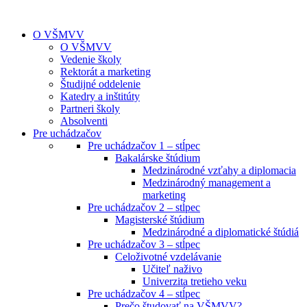
O VŠMVV
O VŠMVV
Vedenie školy
Rektorát a marketing
Študijné oddelenie
Katedry a inštitúty
Partneri školy
Absolventi
Pre uchádzačov
Pre uchádzačov 1 – stĺpec
Bakalárske štúdium
Medzinárodné vzťahy a diplomacia
Medzinárodný management a
marketing
Pre uchádzačov 2 – stĺpec
Magisterské štúdium
Medzinárodné a diplomatické štúdiá
Pre uchádzačov 3 – stĺpec
Celoživotné vzdelávanie
Učiteľ naživo
Univerzita tretieho veku
Pre uchádzačov 4 – stĺpec
Prečo študovať na VŠMVV?