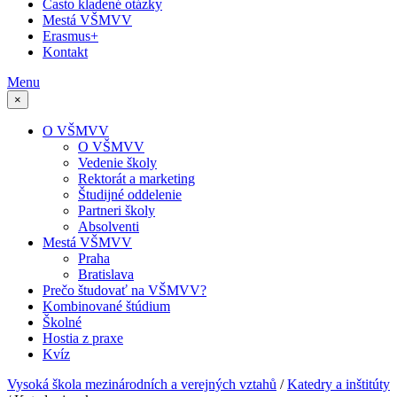
Často kladené otázky
Mestá VŠMVV
Erasmus+
Kontakt
Menu
×
O VŠMVV
O VŠMVV
Vedenie školy
Rektorát a marketing
Študijné oddelenie
Partneri školy
Absolventi
Mestá VŠMVV
Praha
Bratislava
Prečo študovať na VŠMVV?
Kombinované štúdium
Školné
Hostia z praxe
Kvíz
Vysoká škola mezinárodních a verejných vztahů
/
Katedry a inštitúty