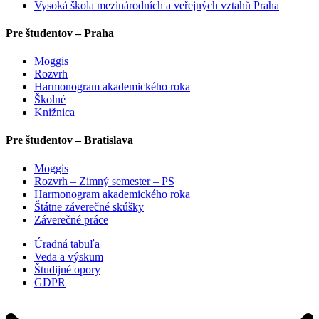
Vysoká škola mezinárodních a veřejných vztahů Praha
Pre študentov – Praha
Moggis
Rozvrh
Harmonogram akademického roka
Školné
Knižnica
Pre študentov – Bratislava
Moggis
Rozvrh – Zimný semester – PS
Harmonogram akademického roka
Štátne záverečné skúšky
Záverečné práce
Úradná tabuľa
Veda a výskum
Študijné opory
GDPR