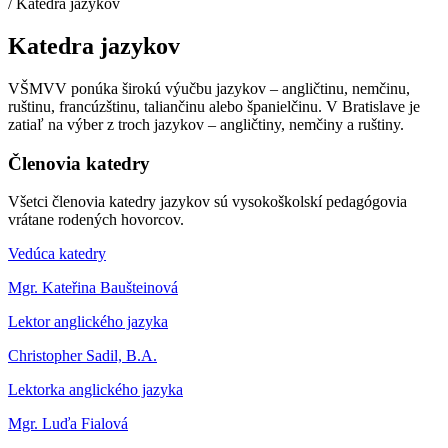
/
Katedra jazykov
Katedra jazykov
VŠMVV ponúka širokú výučbu jazykov – angličtinu, nemčinu,
ruštinu, francúzštinu, taliančinu alebo španielčinu. V Bratislave je
zatiaľ na výber z troch jazykov – angličtiny, nemčiny a ruštiny.
Členovia katedry
Všetci členovia katedry jazykov sú vysokoškolskí pedagógovia
vrátane rodených hovorcov.
Vedúca katedry
Mgr. Kateřina Baušteinová
Lektor anglického jazyka
Christopher Sadil, B.A.
Lektorka anglického jazyka
Mgr. Luďa Fialová